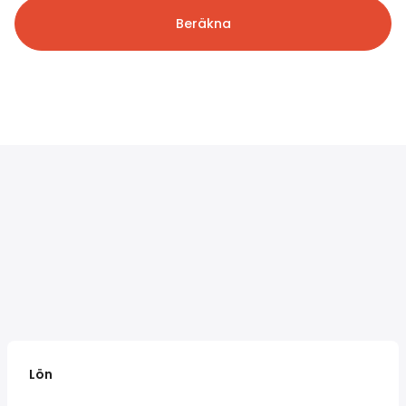
Beräkna
Lön