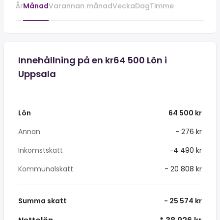
År
Månad
Varannan månad
Vecka
Dag
Timme
Innehållning på en kr64 500 Lön i
Uppsala
Lön
64 500 kr
Annan
- 276 kr
Inkomstskatt
-4 490 kr
Kommunalskatt
- 20 808 kr
Summa skatt
- 25 574 kr