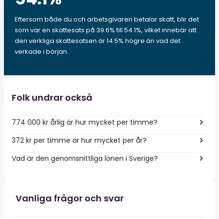
Eftersom både du och arbetsgivaren betalar skatt, blir det
som var en skattesats på 39.6% till 54.1%, vilket innebär att
den verkliga skattesatsen är 14.5% högre än vad det
verkade i början.
Folk undrar också
774 000 kr årlig är hur mycket per timme?
372 kr per timme är hur mycket per år?
Vad är den genomsnittliga lönen i Sverige?
Vanliga frågor och svar