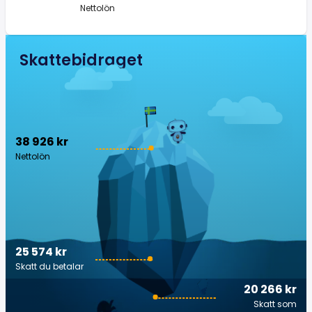
Nettolön
Skattebidraget
38 926 kr
Nettolön
25 574 kr
Skatt du betalar
20 266 kr
Skatt som