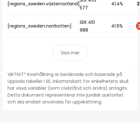
SEK 453
[regions_sweden.västernorrland]
41.4%
2
577
SEK 451
[regions_sweden.norrbotten]
41.6%
2
988
Visa mer
VIKTIGT* Kvarhållning är beräknade och baserade på
Uppsala tabeller i SE, inkomstskatt. For enkelhetens skull
har vissa variabler (som civilstånd och andra) antagits.
Detta dokument representerar inte juridisk auktoritet
och ska endast användas för uppskattning.