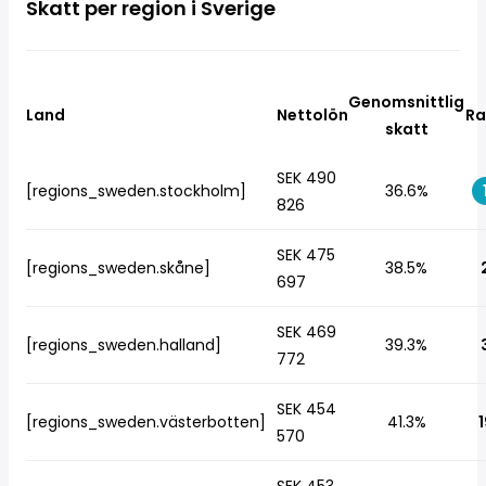
Skatt per region i Sverige
Genomsnittlig
Land
Nettolön
Ra
skatt
SEK 490
[regions_sweden.stockholm]
36.6%
826
SEK 475
[regions_sweden.skåne]
38.5%
697
SEK 469
[regions_sweden.halland]
39.3%
772
SEK 454
[regions_sweden.västerbotten]
41.3%
1
570