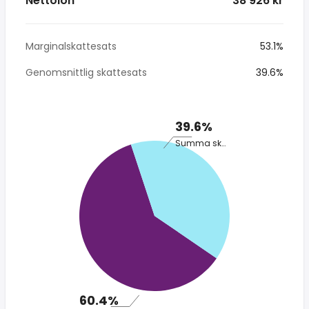
Nettolön
* 38 926 kr
Marginalskattesats
53.1%
Genomsnittlig skattesats
39.6%
39.6%
Summa skatt
60.4%