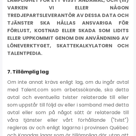
LÄMPLIGHET FÖR ETT VISST ÄNDAMÅL, OCH (III)
VARKEN VI ELLER NÅGON
TREDJEPARTSLEVERANTÖR AV DESSA DATA OCH
TJÄNSTER SKA HÅLLAS ANSVARIGA FÖR
FÖRLUST, KOSTNAD ELLER SKADA SOM LIDITS
ELLER UPPKOMMIT GENOM DIN ANVÄNDNING AV
LÖNEVERKTYGET, SKATTEKALKYLATORN OCH
TALENTPEDIA.
7. Tillämplig lag
Om inte annat krävs enligt lag, om du ingår avtal
med Talent.com som arbetssökande, ska detta
avtal och eventuella tvister relaterade till eller
som uppstår till följd av eller i samband med detta
avtal eller som på något sätt är relaterade till
våra tjänster eller vårt förhållande ("tvist")
regleras av och enligt lagarna i provinsen Québec
och Kanadas lagar som är tillämpliga där, utan att