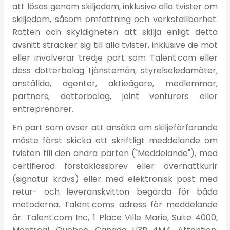
att lösas genom skiljedom, inklusive alla tvister om
skiljedom, såsom omfattning och verkställbarhet.
Rätten och skyldigheten att skilja enligt detta
avsnitt sträcker sig till alla tvister, inklusive de mot
eller involverar tredje part som Talent.com eller
dess dotterbolag tjänstemän, styrelseledamöter,
anställda, agenter, aktieägare, medlemmar,
partners, dotterbolag, joint venturers eller
entreprenörer.
En part som avser att ansöka om skiljeförfarande
måste först skicka ett skriftligt meddelande om
tvisten till den andra parten ("Meddelande"), med
certifierad förstaklassbrev eller övernattkurir
(signatur krävs) eller med elektronisk post med
retur- och leveranskvitton begärda för båda
metoderna. Talent.coms adress för meddelande
är: Talent.com Inc, 1 Place Ville Marie, Suite 4000,