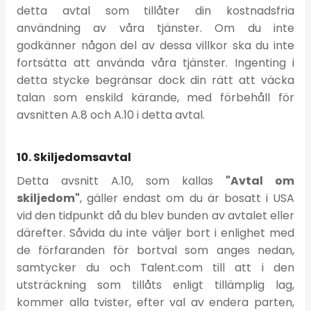
detta avtal som tillåter din kostnadsfria
användning av våra tjänster. Om du inte
godkänner någon del av dessa villkor ska du inte
fortsätta att använda våra tjänster. Ingenting i
detta stycke begränsar dock din rätt att väcka
talan som enskild kärande, med förbehåll för
avsnitten A.8 och A.10 i detta avtal.
10. Skiljedomsavtal
Detta avsnitt A.10, som kallas
"Avtal om
skiljedom"
, gäller endast om du är bosatt i USA
vid den tidpunkt då du blev bunden av avtalet eller
därefter. Såvida du inte väljer bort i enlighet med
de förfaranden för bortval som anges nedan,
samtycker du och Talent.com till att i den
utsträckning som tillåts enligt tillämplig lag,
kommer alla tvister, efter val av endera parten,