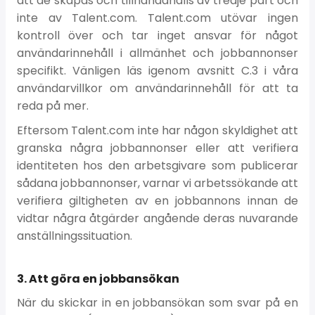
att de skapas och tillhandahålls av tredje part och
inte av Talent.com. Talent.com utövar ingen
kontroll över och tar inget ansvar för något
användarinnehåll i allmänhet och jobbannonser
specifikt. Vänligen läs igenom avsnitt C.3 i våra
användarvillkor om användarinnehåll för att ta
reda på mer.
Eftersom Talent.com inte har någon skyldighet att
granska några jobbannonser eller att verifiera
identiteten hos den arbetsgivare som publicerar
sådana jobbannonser, varnar vi arbetssökande att
verifiera giltigheten av en jobbannons innan de
vidtar några åtgärder angående deras nuvarande
anställningssituation.
3. Att göra en jobbansökan
När du skickar in en jobbansökan som svar på en