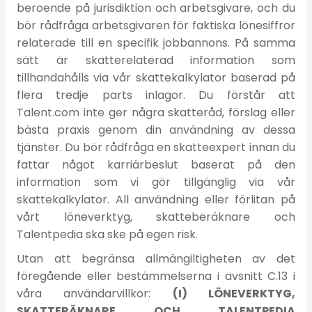
beroende på jurisdiktion och arbetsgivare, och du
bör rådfråga arbetsgivaren för faktiska lönesiffror
relaterade till en specifik jobbannons. På samma
sätt är skatterelaterad information som
tillhandahålls via vår skattekalkylator baserad på
flera tredje parts inlagor. Du förstår att
Talent.com inte ger några skatteråd, förslag eller
bästa praxis genom din användning av dessa
tjänster. Du bör rådfråga en skatteexpert innan du
fattar något karriärbeslut baserat på den
information som vi gör tillgänglig via vår
skattekalkylator. All användning eller förlitan på
vårt löneverktyg, skatteberäknare och
Talentpedia ska ske på egen risk.
Utan att begränsa allmängiltigheten av det
föregående eller bestämmelserna i avsnitt C.13 i
våra användarvillkor:
(I) LÖNEVERKTYG,
SKATTERÄKNARE OCH TALENTPEDIA