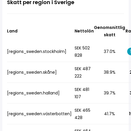
Skatt per region i Sverige
Genomsnittlig
Land
Nettolön
Ra
skatt
SEK 502
[regions_sweden.stockholm]
37.0%
828
SEK 487
[regions_sweden.skåne]
38.9%
222
SEK 481
[regions_sweden.halland]
39.7%
107
SEK 465
[regions_sweden.västerbotten]
41.7%
1
428