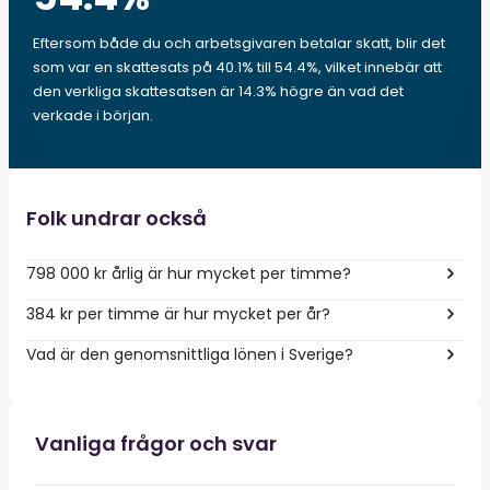
Eftersom både du och arbetsgivaren betalar skatt, blir det
som var en skattesats på 40.1% till 54.4%, vilket innebär att
den verkliga skattesatsen är 14.3% högre än vad det
verkade i början.
Folk undrar också
798 000 kr årlig är hur mycket per timme?
384 kr per timme är hur mycket per år?
Vad är den genomsnittliga lönen i Sverige?
Vanliga frågor och svar