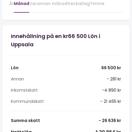
År
Månad
Varannan månad
Vecka
Dag
Timme
Innehållning på en kr66 500 Lön i
Uppsala
Lön
66 500 kr
Annan
- 281 kr
Inkomstskatt
-4 890 kr
Kommunalskatt
- 21 465 kr
Summa skatt
- 26 636 kr