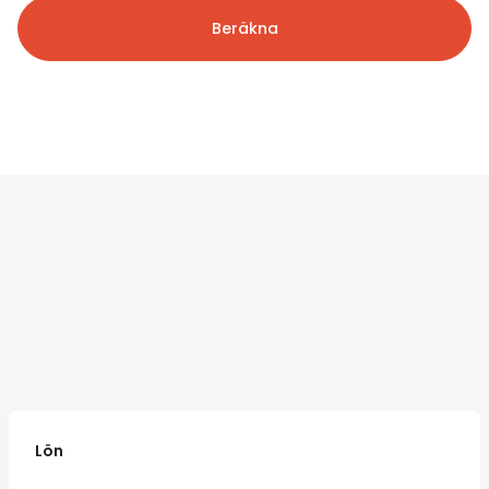
Beräkna
Lön