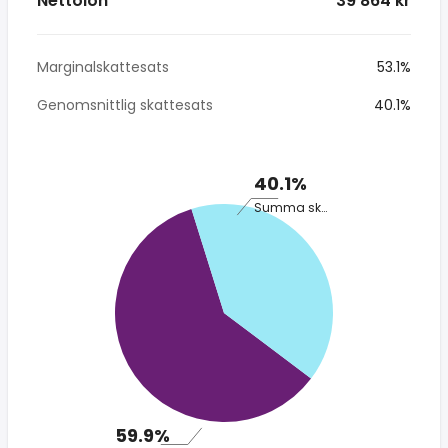
Nettolön
* 39 864 kr
Marginalskattesats
53.1%
Genomsnittlig skattesats
40.1%
40.1%
Summa skatt
59.9%