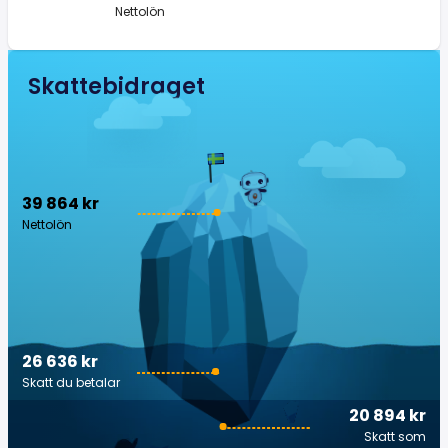
Nettolön
Skattebidraget
39 864 kr
Nettolön
26 636 kr
Skatt du betalar
20 894 kr
Skatt som