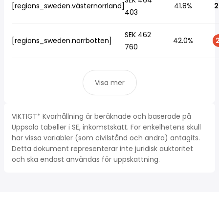
SEK 464
[regions_sweden.västernorrland]
41.8%
2
403
SEK 462
[regions_sweden.norrbotten]
42.0%
2
760
Visa mer
VIKTIGT* Kvarhållning är beräknade och baserade på
Uppsala tabeller i SE, inkomstskatt. For enkelhetens skull
har vissa variabler (som civilstånd och andra) antagits.
Detta dokument representerar inte juridisk auktoritet
och ska endast användas för uppskattning.