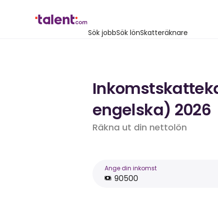
Sök jobb
Sök lön
Skatteräknare
Inkomstskattekal
engelska) 2026
Räkna ut din nettolön
Ange din inkomst