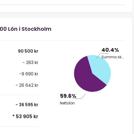
500 Lön i Stockholm
40.4%
90 500 kr
Summa skatt
- 263 kr
-9 690 kr
- 26 642 kr
59.6%
Nettolön
- 36 595 kr
* 53 905 kr