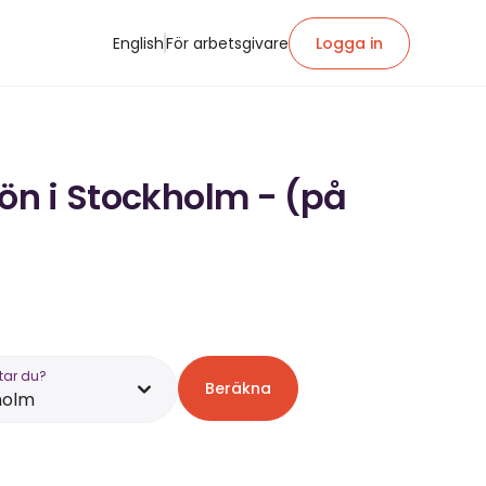
English
För arbetsgivare
Logga in
lön i Stockholm - (på
tar du?
Beräkna
holm