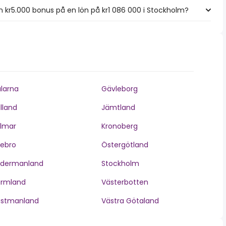
 kr5.000 bonus på en lön på kr1 086 000 i Stockholm?
larna
Gävleborg
lland
Jämtland
lmar
Kronoberg
ebro
Östergötland
ödermanland
Stockholm
ärmland
Västerbotten
ästmanland
Västra Götaland