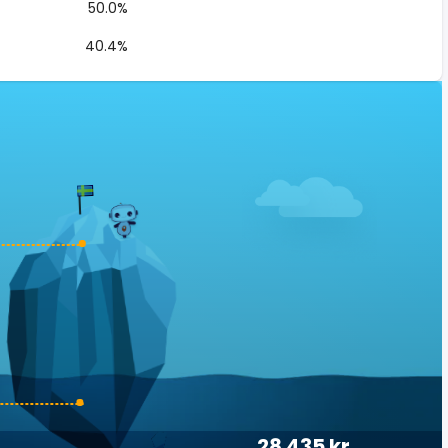
50.0%
40.4%
28 435 kr