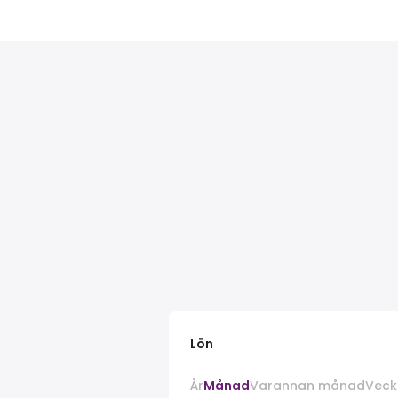
Lön
År
Månad
Varannan månad
Veck