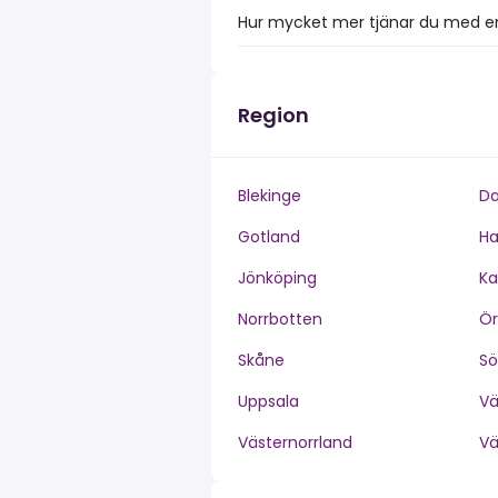
Hur mycket mer tjänar du med en
Region
Blekinge
Da
Gotland
Ha
Jönköping
Ka
Norrbotten
Ör
Skåne
S
Uppsala
V
Västernorrland
V