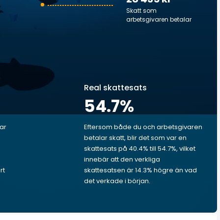
Skatt som
arbetsgivaren betalar
Real skattesats
54.7
%
lar
Eftersom både du och arbetsgivaren
betalar skatt, blir det som var en
skattesats på 40.4% till 54.7%, vilket
innebär att den verkliga
rt
skattesatsen är 14.3% högre än vad
det verkade i början.