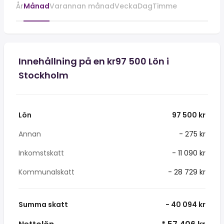
År
Månad
Varannan månad
Vecka
Dag
Timme
Innehållning på en kr97 500 Lön i
Stockholm
Lön
97 500 kr
Annan
- 275 kr
Inkomstskatt
- 11 090 kr
Kommunalskatt
- 28 729 kr
Summa skatt
- 40 094 kr