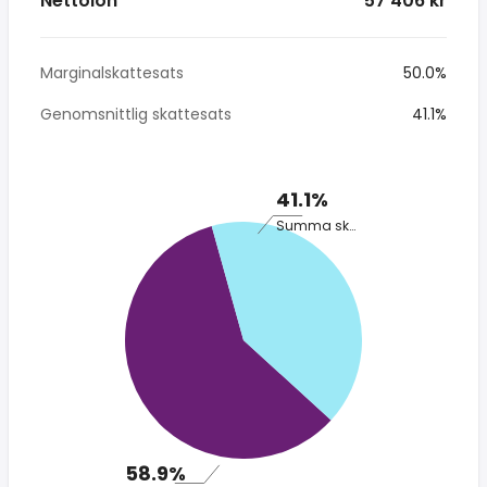
Nettolön
* 57 406 kr
Marginalskattesats
50.0%
Genomsnittlig skattesats
41.1%
41.1%
Summa skatt
58.9%