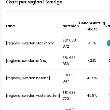
Skatt per region i Sverige
Genomsnittlig
Land
Nettolön
Ra
skatt
SEK 688
[regions_sweden.stockholm]
41.1%
872
SEK 665
[regions_sweden.skåne]
43.1%
856
SEK 656
[regions_sweden.halland]
43.9%
844
SEK 633
[regions_sweden.västerbotten]
45.8%
1
720