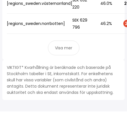
SEK 632
[regions_sweden.västernorrland]
46.0%
2
220
SEK 629
[regions_sweden.norrbotten]
46.2%
2
796
Visa mer
VIKTIGT* Kvarhållning är beräknade och baserade på
Stockholm tabeller i SE, inkomstskatt. For enkelhetens
skull har vissa variabler (som civilstånd och andra)
antagits. Detta dokument representerar inte juridisk
auktoritet och ska endast användas för uppskattning.