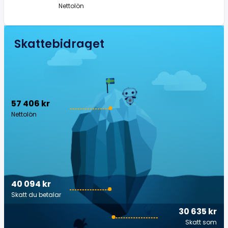
Nettolön
Skattebidraget
57 406 kr
Nettolön
40 094 kr
Skatt du betalar
30 635 kr
Skatt som