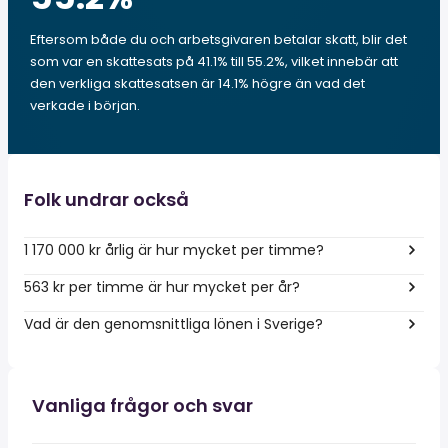
Eftersom både du och arbetsgivaren betalar skatt, blir det
som var en skattesats på 41.1% till 55.2%, vilket innebär att
den verkliga skattesatsen är 14.1% högre än vad det
verkade i början.
Folk undrar också
1 170 000 kr årlig är hur mycket per timme?
563 kr per timme är hur mycket per år?
Vad är den genomsnittliga lönen i Sverige?
Vanliga frågor och svar