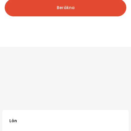
Beräkna
Lön