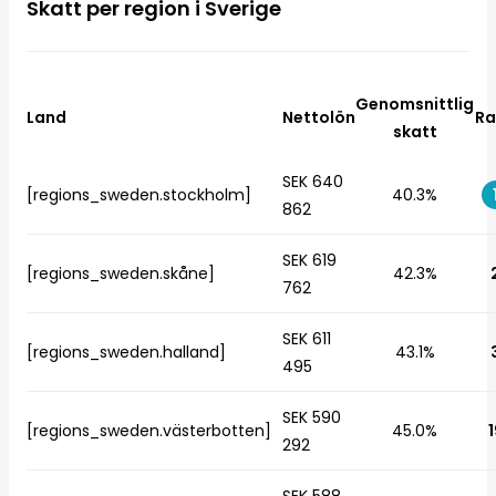
Skatt per region i Sverige
Genomsnittlig
Land
Nettolön
Ra
skatt
SEK 640
[regions_sweden.stockholm]
40.3%
862
SEK 619
[regions_sweden.skåne]
42.3%
762
SEK 611
[regions_sweden.halland]
43.1%
495
SEK 590
[regions_sweden.västerbotten]
45.0%
1
292