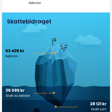
Nettolön
Skattebidraget
53 405 kr
Nettolön
36 095 kr
Skatt du betalar
28 121 kr
Skatt som