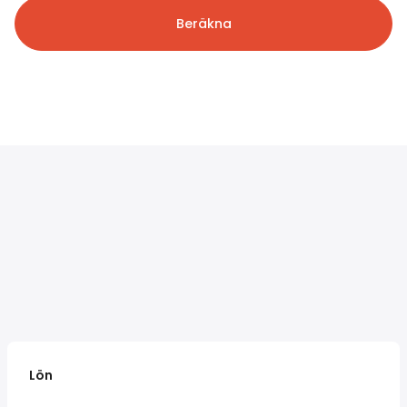
Beräkna
Lön