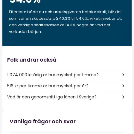
Eftersom både du och arbetsgivaren betalar skatt, blir det
som var en skattesats på 40.3% till 54.6%, vilket innebär att
den verkliga skattesatsen är 14.3% högre än vad det
verkade i början.
Folk undrar också
1 074 000 kr årlig är hur mycket per timme?
516 kr per timme är hur mycket per år?
Vad är den genomsnittliga lönen i Sverige?
Vanliga frågor och svar