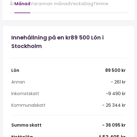
År
Månad
Varannan månad
Vecka
Dag
Timme
Innehållning på en kr89 500 Lön i
Stockholm
Lön
89 500 kr
Annan
- 261 kr
Inkomstskatt
-9 490 kr
Kommunalskatt
- 26 344 kr
Summa skatt
- 36 095 kr