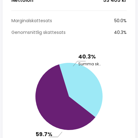
Nettolön
* 53 405 kr
Marginalskattesats
50.0%
Genomsnittlig skattesats
40.3%
40.3%
Summa skatt
59.7%