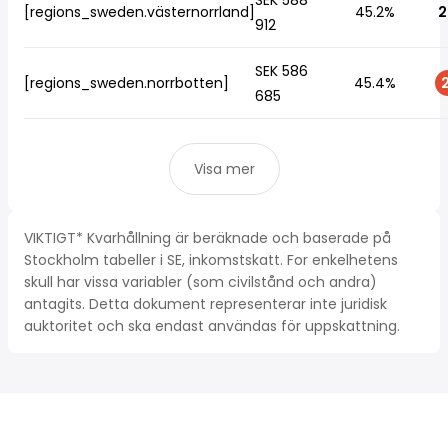
SEK 588
[regions_sweden.västernorrland]
45.2%
2
912
SEK 586
[regions_sweden.norrbotten]
45.4%
2
685
Visa mer
VIKTIGT* Kvarhållning är beräknade och baserade på
Stockholm tabeller i SE, inkomstskatt. For enkelhetens
skull har vissa variabler (som civilstånd och andra)
antagits. Detta dokument representerar inte juridisk
auktoritet och ska endast användas för uppskattning.