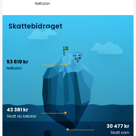
Nettolön
Skattebidraget
53 619 kr
Nettolön
43 381 kr
Skatt du betalar
30 477 kr
Skatt som