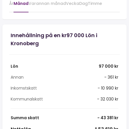
År
Månad
Varannan månad
Vecka
Dag
Timme
Innehållning på en kr97 000 Lön i
Kronoberg
Lön
97 000 kr
Annan
- 361 kr
Inkomstskatt
- 10 990 kr
Kommunalskatt
- 32 030 kr
Summa skatt
- 43 381 kr