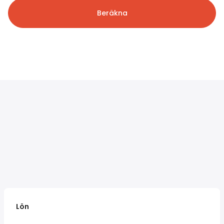
Beräkna
Lön