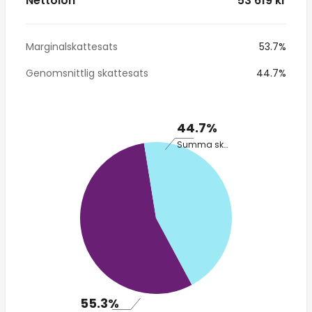
Nettolön
* 53 619 kr
Marginalskattesats
53.7%
Genomsnittlig skattesats
44.7%
44.7%
Summa skatt
55.3%