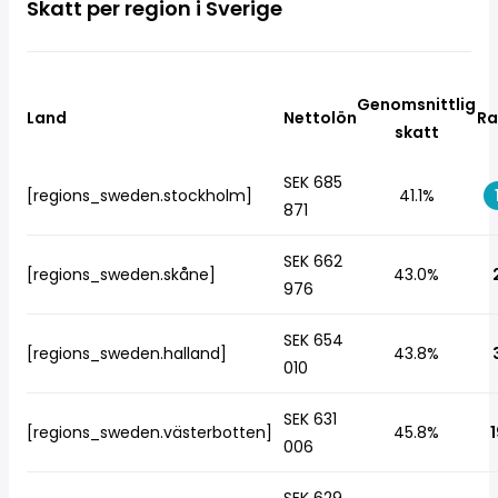
Skatt per region i Sverige
Genomsnittlig
Land
Nettolön
Ra
skatt
SEK 685
[regions_sweden.stockholm]
41.1%
871
SEK 662
[regions_sweden.skåne]
43.0%
976
SEK 654
[regions_sweden.halland]
43.8%
010
SEK 631
[regions_sweden.västerbotten]
45.8%
1
006