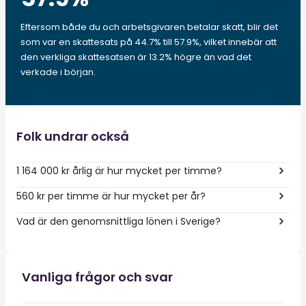
Eftersom både du och arbetsgivaren betalar skatt, blir det
som var en skattesats på 44.7% till 57.9%, vilket innebär att
den verkliga skattesatsen är 13.2% högre än vad det
verkade i början.
Folk undrar också
1 164 000 kr årlig är hur mycket per timme?
560 kr per timme är hur mycket per år?
Vad är den genomsnittliga lönen i Sverige?
Vanliga frågor och svar