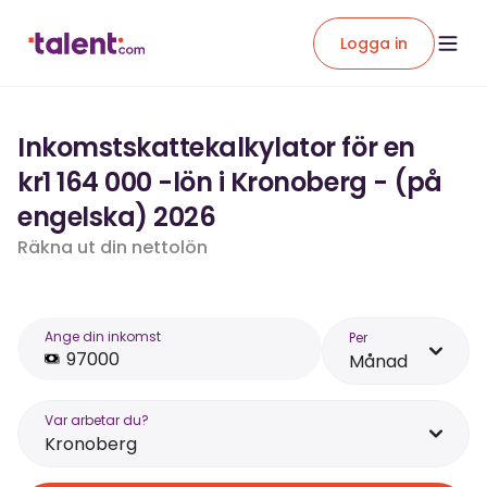
Logga in
Inkomstskattekalkylator för en
kr1 164 000 -lön i Kronoberg - (på
engelska) 2026
Räkna ut din nettolön
Ange din inkomst
Per
Månad
Var arbetar du?
Kronoberg