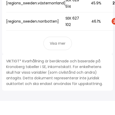
SEK 629
[regions_sweden.västernorrland]
45.9%
2
514
SEK 627
[regions_sweden.norrbotten]
46.1%
2
102
Visa mer
VIKTIGT* Kvarhållning är beräknade och baserade på
Kronoberg tabeller i SE, inkomstskatt. For enkelhetens
skull har vissa variabler (som civilstånd och andra)
antagits. Detta dokument representerar inte juridisk
auktoritet och ska endast användas för uppskattning.