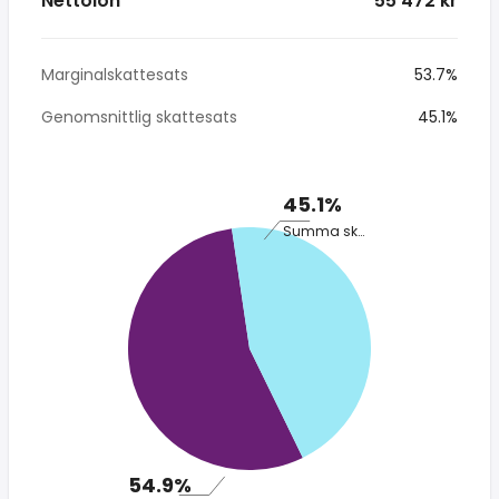
Nettolön
* 55 472 kr
Marginalskattesats
53.7%
Genomsnittlig skattesats
45.1%
45.1%
Summa skatt
54.9%