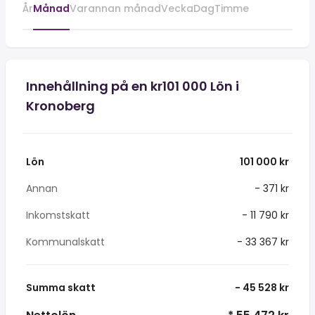
År
Månad
Varannan månad
Vecka
Dag
Timme
Innehållning på en kr101 000 Lön i
Kronoberg
Lön
101 000 kr
Annan
- 371 kr
Inkomstskatt
- 11 790 kr
Kommunalskatt
- 33 367 kr
Summa skatt
- 45 528 kr