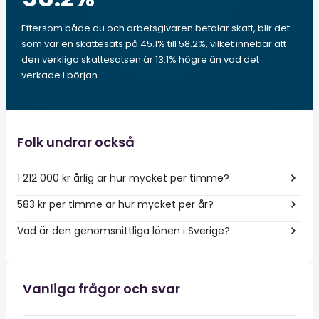
Eftersom både du och arbetsgivaren betalar skatt, blir det
som var en skattesats på 45.1% till 58.2%, vilket innebär att
den verkliga skattesatsen är 13.1% högre än vad det
verkade i början.
Folk undrar också
1 212 000 kr årlig är hur mycket per timme?
583 kr per timme är hur mycket per år?
Vad är den genomsnittliga lönen i Sverige?
Vanliga frågor och svar