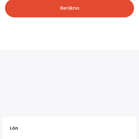
Beräkna
Lön