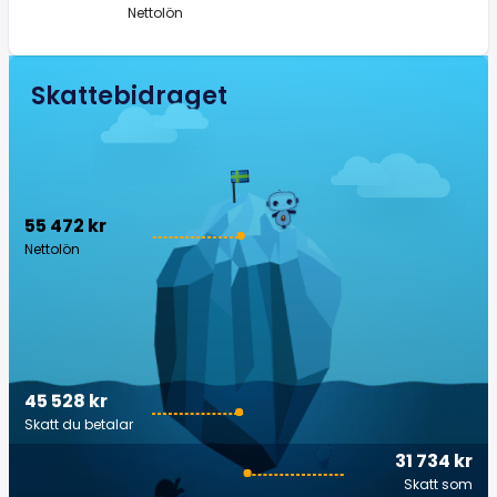
Nettolön
Skattebidraget
55 472 kr
Nettolön
45 528 kr
Skatt du betalar
31 734 kr
Skatt som