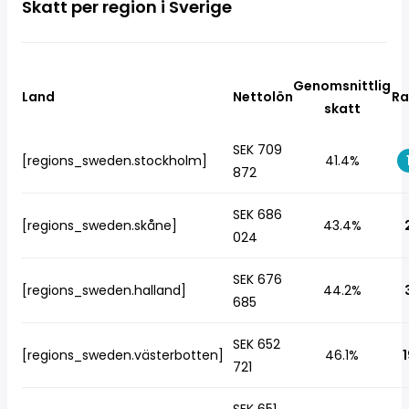
Skatt per region i Sverige
Genomsnittlig
Land
Nettolön
Ra
skatt
SEK 709
[regions_sweden.stockholm]
41.4%
872
SEK 686
[regions_sweden.skåne]
43.4%
024
SEK 676
[regions_sweden.halland]
44.2%
685
SEK 652
[regions_sweden.västerbotten]
46.1%
1
721