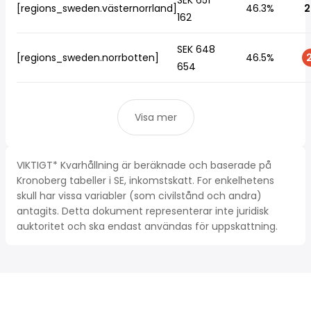
SEK 651
[regions_sweden.västernorrland]
46.3%
2
162
SEK 648
[regions_sweden.norrbotten]
46.5%
2
654
Visa mer
VIKTIGT* Kvarhållning är beräknade och baserade på
Kronoberg tabeller i SE, inkomstskatt. For enkelhetens
skull har vissa variabler (som civilstånd och andra)
antagits. Detta dokument representerar inte juridisk
auktoritet och ska endast användas för uppskattning.