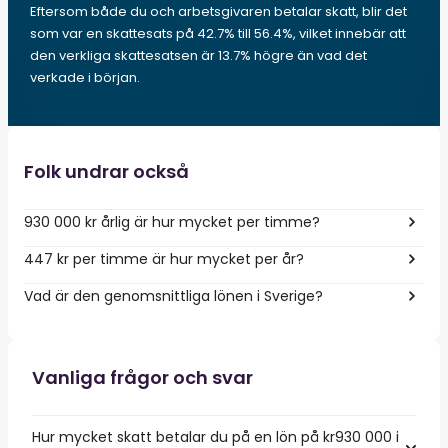
Eftersom både du och arbetsgivaren betalar skatt, blir det
som var en skattesats på 42.7% till 56.4%, vilket innebär att
den verkliga skattesatsen är 13.7% högre än vad det
verkade i början.
Folk undrar också
930 000 kr årlig är hur mycket per timme?
447 kr per timme är hur mycket per år?
Vad är den genomsnittliga lönen i Sverige?
Vanliga frågor och svar
Hur mycket skatt betalar du på en lön på kr930 000 i