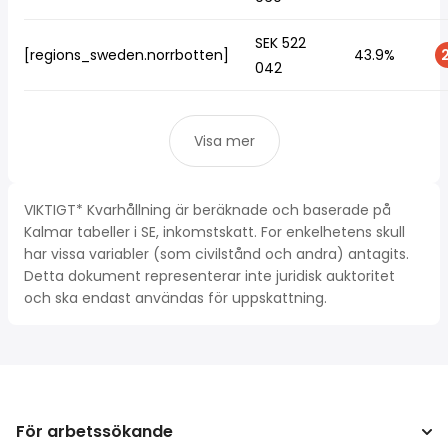
SEK 522
[regions_sweden.norrbotten]
43.9%
2
042
Visa mer
VIKTIGT* Kvarhållning är beräknade och baserade på
Kalmar tabeller i SE, inkomstskatt. For enkelhetens skull
har vissa variabler (som civilstånd och andra) antagits.
Detta dokument representerar inte juridisk auktoritet
och ska endast användas för uppskattning.
För arbetssökande