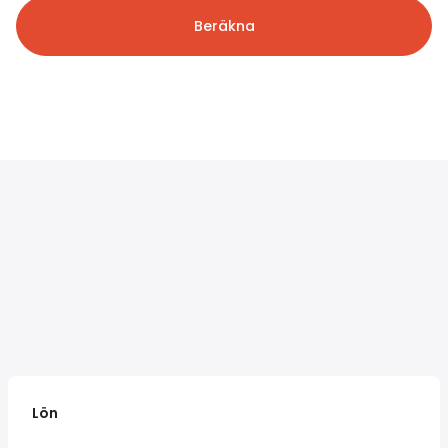
Beräkna
Lön