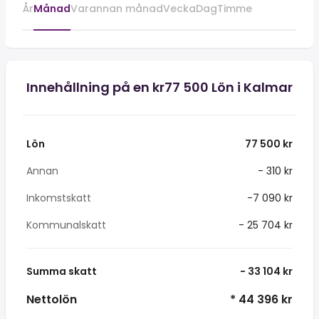
År
Månad
Varannan månad
Vecka
Dag
Timme
Innehållning på en kr77 500 Lön i Kalmar
Lön
77 500 kr
Annan
- 310 kr
Inkomstskatt
-7 090 kr
Kommunalskatt
- 25 704 kr
Summa skatt
- 33 104 kr
Nettolön
* 44 396 kr