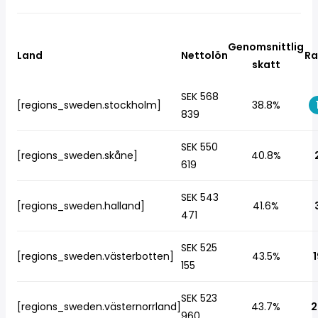
Genomsnittlig
Land
Nettolön
Ra
skatt
SEK 568
[regions_sweden.stockholm]
38.8%
839
SEK 550
[regions_sweden.skåne]
40.8%
619
SEK 543
[regions_sweden.halland]
41.6%
471
SEK 525
[regions_sweden.västerbotten]
43.5%
1
155
SEK 523
[regions_sweden.västernorrland]
43.7%
2
960