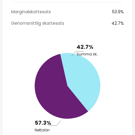
Marginalskattesats
53.9%
Genomsnittlig skattesats
42.7%
42.7%
Summa skatt
57.3%
Nettolön