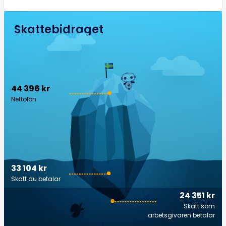
Skattebidraget
44 396 kr
Nettolön
33 104 kr
Skatt du betalar
24 351 kr
Skatt som
arbetsgivaren betalar