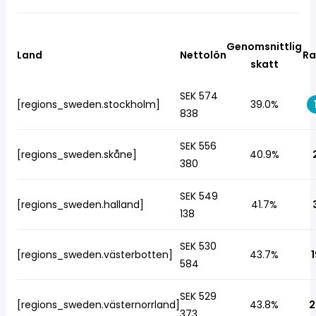
Genomsnittlig
Land
Nettolön
Ra
skatt
SEK 574
[regions_sweden.stockholm]
39.0%
838
SEK 556
[regions_sweden.skåne]
40.9%
380
SEK 549
[regions_sweden.halland]
41.7%
138
SEK 530
[regions_sweden.västerbotten]
43.7%
1
584
SEK 529
[regions_sweden.västernorrland]
43.8%
2
373