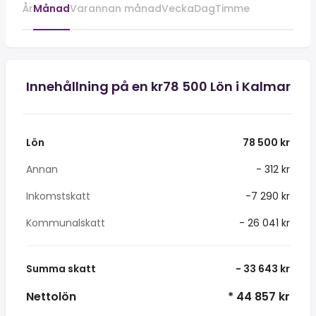
År
Månad
Varannan månad
Vecka
Dag
Timme
Innehållning på en kr78 500 Lön i Kalmar
Lön
78 500 kr
Annan
- 312 kr
Inkomstskatt
-7 290 kr
Kommunalskatt
- 26 041 kr
Summa skatt
- 33 643 kr
Nettolön
* 44 857 kr