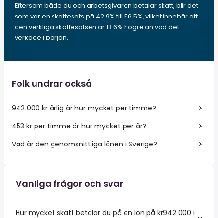
Eftersom både du och arbetsgivaren betalar skatt, blir det
som var en skattesats på 42.9% till 56.5%, vilket innebär att
den verkliga skattesatsen är 13.6% högre än vad det
verkade i början.
Folk undrar också
942 000 kr årlig är hur mycket per timme?
453 kr per timme är hur mycket per år?
Vad är den genomsnittliga lönen i Sverige?
Vanliga frågor och svar
Hur mycket skatt betalar du på en lön på kr942 000 i