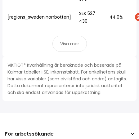
SEK 527
[regions_sweden.norrbotten]
44.0%
2
430
Visa mer
VIKTIGT* Kvarhållning är beräknade och baserade på
Kalmar tabeller i SE, inkomstskatt. For enkelhetens skull
har vissa variabler (som civilstånd och andra) antagits.
Detta dokument representerar inte juridisk auktoritet
och ska endast användas för uppskattning.
För arbetssökande