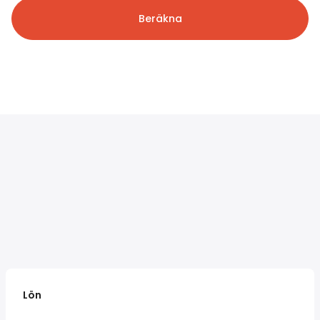
Beräkna
Lön