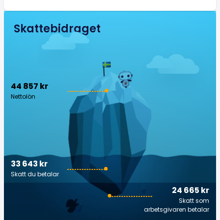
Skattebidraget
44 857 kr
Nettolön
33 643 kr
Skatt du betalar
24 665 kr
Skatt som
arbetsgivaren betalar