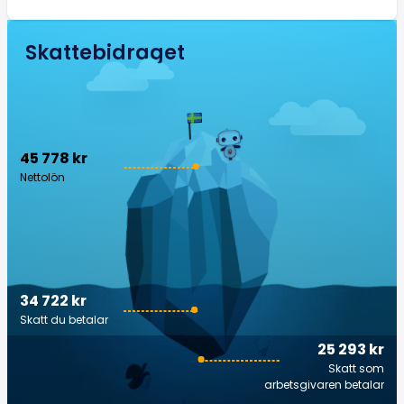
Skattebidraget
45 778 kr
Nettolön
34 722 kr
Skatt du betalar
25 293 kr
Skatt som
arbetsgivaren betalar