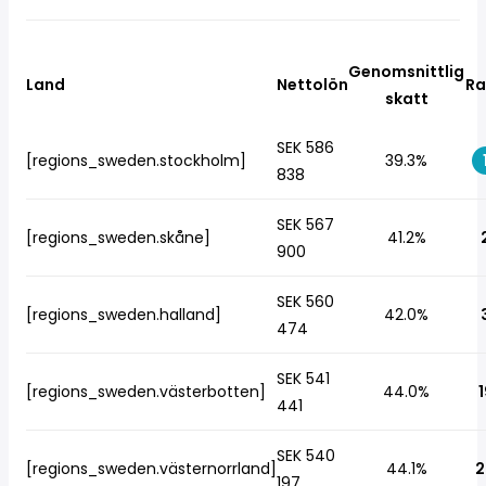
Genomsnittlig
Land
Nettolön
Ra
skatt
SEK 586
[regions_sweden.stockholm]
39.3%
838
SEK 567
[regions_sweden.skåne]
41.2%
900
SEK 560
[regions_sweden.halland]
42.0%
474
SEK 541
[regions_sweden.västerbotten]
44.0%
1
441
SEK 540
[regions_sweden.västernorrland]
44.1%
2
197