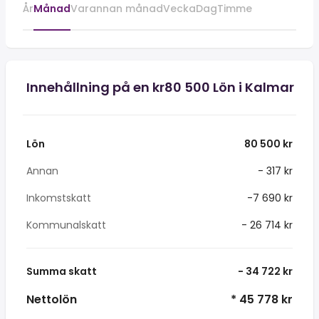
År
Månad
Varannan månad
Vecka
Dag
Timme
Innehållning på en kr80 500 Lön i Kalmar
Lön
80 500 kr
Annan
- 317 kr
Inkomstskatt
-7 690 kr
Kommunalskatt
- 26 714 kr
Summa skatt
- 34 722 kr
Nettolön
* 45 778 kr