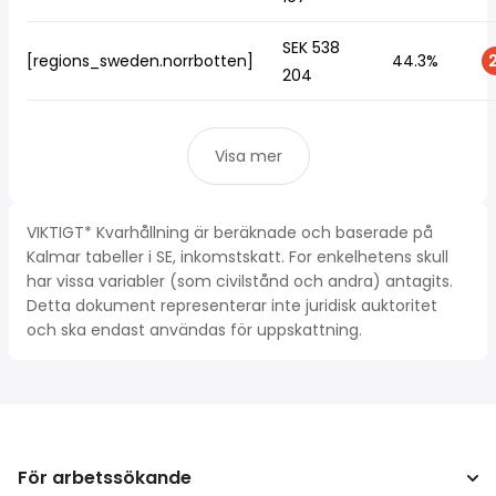
SEK 538
[regions_sweden.norrbotten]
44.3%
2
204
Visa mer
VIKTIGT* Kvarhållning är beräknade och baserade på
Kalmar tabeller i SE, inkomstskatt. For enkelhetens skull
har vissa variabler (som civilstånd och andra) antagits.
Detta dokument representerar inte juridisk auktoritet
och ska endast användas för uppskattning.
För arbetssökande