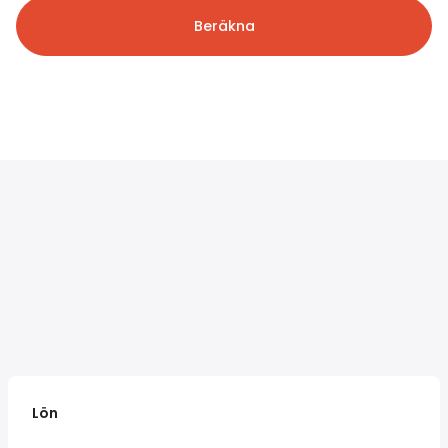
Beräkna
Lön