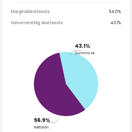
Marginalskattesats
54.0%
Genomsnittlig skattesats
43.1%
43.1%
Summa skatt
56.9%
Nettolön