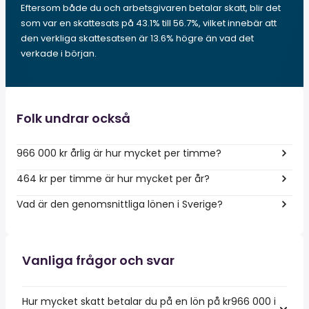
Eftersom både du och arbetsgivaren betalar skatt, blir det
som var en skattesats på 43.1% till 56.7%, vilket innebär att
den verkliga skattesatsen är 13.6% högre än vad det
verkade i början.
Folk undrar också
966 000 kr årlig är hur mycket per timme?
464 kr per timme är hur mycket per år?
Vad är den genomsnittliga lönen i Sverige?
Vanliga frågor och svar
Hur mycket skatt betalar du på en lön på kr966 000 i