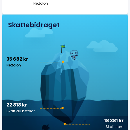
Nettolön
Skattebidraget
35 682 kr
Nettolön
22 818 kr
Skatt du betalar
18 381 kr
Skatt som