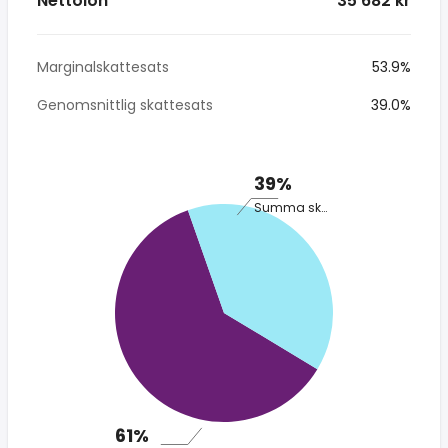
Nettolön
* 35 682 kr
Marginalskattesats
53.9%
Genomsnittlig skattesats
39.0%
39%
Summa skatt
61%