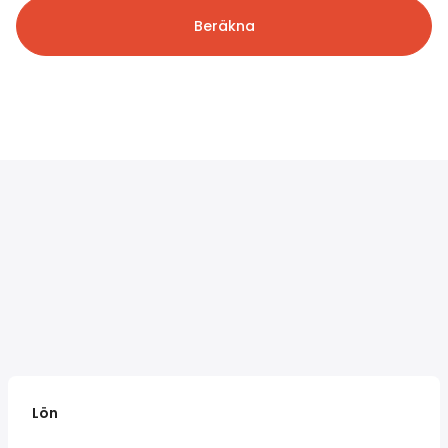
Beräkna
Lön