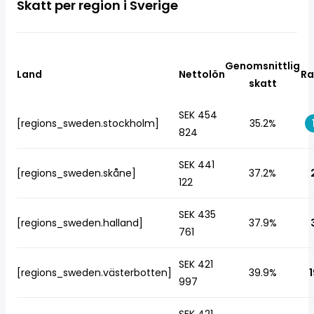
Skatt per region i Sverige
Genomsnittlig
Land
Nettolön
Ra
skatt
SEK 454
[regions_sweden.stockholm]
35.2%
824
SEK 441
[regions_sweden.skåne]
37.2%
122
SEK 435
[regions_sweden.halland]
37.9%
761
SEK 421
[regions_sweden.västerbotten]
39.9%
1
997