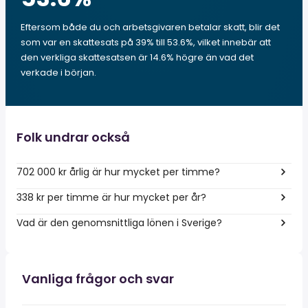
Eftersom både du och arbetsgivaren betalar skatt, blir det
som var en skattesats på 39% till 53.6%, vilket innebär att
den verkliga skattesatsen är 14.6% högre än vad det
verkade i början.
Folk undrar också
702 000 kr årlig är hur mycket per timme?
338 kr per timme är hur mycket per år?
Vad är den genomsnittliga lönen i Sverige?
Vanliga frågor och svar