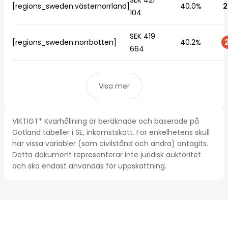
SEK 421
[regions_sweden.västernorrland]
40.0%
2
104
SEK 419
[regions_sweden.norrbotten]
40.2%
2
664
Visa mer
VIKTIGT* Kvarhållning är beräknade och baserade på
Gotland tabeller i SE, inkomstskatt. For enkelhetens skull
har vissa variabler (som civilstånd och andra) antagits.
Detta dokument representerar inte juridisk auktoritet
och ska endast användas för uppskattning.