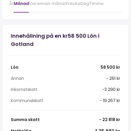
År
Månad
Varannan månad
Vecka
Dag
Timme
Innehållning på en kr58 500 Lön i
Gotland
Lön
58 500 kr
Annan
- 261 kr
Inkomstskatt
-3 290 kr
Kommunalskatt
- 19 267 kr
Summa skatt
- 22 818 kr