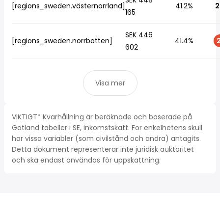
SEK 448
[regions_sweden.västernorrland]
41.2%
2
165
SEK 446
[regions_sweden.norrbotten]
41.4%
2
602
Visa mer
VIKTIGT* Kvarhållning är beräknade och baserade på
Gotland tabeller i SE, inkomstskatt. For enkelhetens skull
har vissa variabler (som civilstånd och andra) antagits.
Detta dokument representerar inte juridisk auktoritet
och ska endast användas för uppskattning.