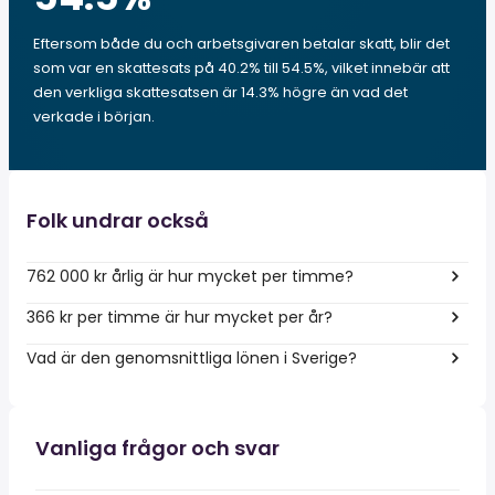
Eftersom både du och arbetsgivaren betalar skatt, blir det
som var en skattesats på 40.2% till 54.5%, vilket innebär att
den verkliga skattesatsen är 14.3% högre än vad det
verkade i början.
Folk undrar också
762 000 kr årlig är hur mycket per timme?
366 kr per timme är hur mycket per år?
Vad är den genomsnittliga lönen i Sverige?
Vanliga frågor och svar