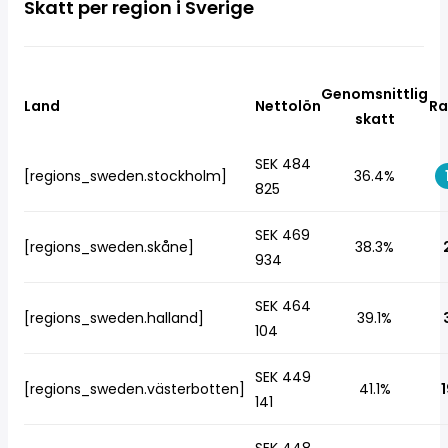
Skatt per region i Sverige
Genomsnittlig
Land
Nettolön
Ra
skatt
SEK 484
[regions_sweden.stockholm]
36.4%
825
SEK 469
[regions_sweden.skåne]
38.3%
934
SEK 464
[regions_sweden.halland]
39.1%
104
SEK 449
[regions_sweden.västerbotten]
41.1%
1
141