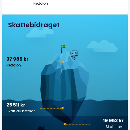
Nettolön
Skattebidraget
37 989 kr
Nettolön
25 511 kr
Skatt du betalar
19 952 kr
Skatt som