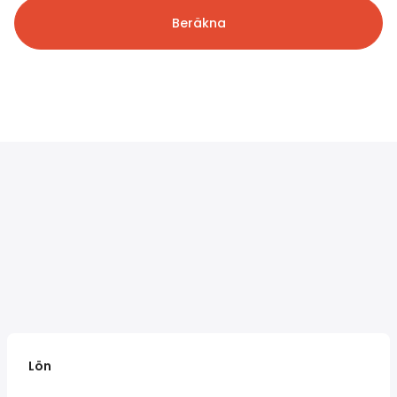
Beräkna
Lön