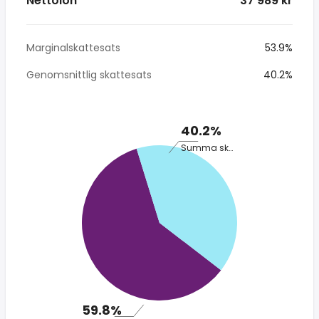
Nettolön
* 37 989 kr
Marginalskattesats
53.9%
Genomsnittlig skattesats
40.2%
40.2%
Summa skatt
59.8%