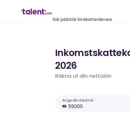
Sök jobb
Sök lön
Skatteräknare
Inkomstskattekal
2026
Räkna ut din nettolön
Ange din inkomst