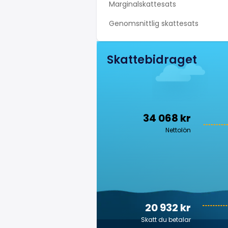
Marginalskattesats
Genomsnittlig skattesats
Skattebidraget
34 068 kr
Nettolön
20 932 kr
Skatt du betalar