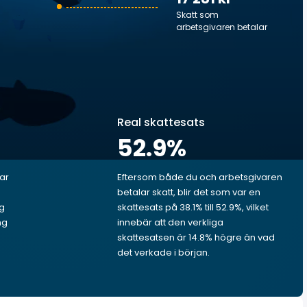
Skatt som
arbetsgivaren betalar
Real skattesats
52.9
%
lar
Eftersom både du och arbetsgivaren
betalar skatt, blir det som var en
ig
skattesats på 38.1% till 52.9%, vilket
ng
innebär att den verkliga
skattesatsen är 14.8% högre än vad
det verkade i början.