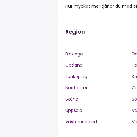
Hur mycket mer tjänar du med en
Region
Blekinge
Da
Gotland
Ha
Jönköping
Ka
Norrbotten
Ör
Skåne
S
Uppsala
V
Västernorrland
V