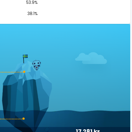
53.9%
38.1%
17 281 kr