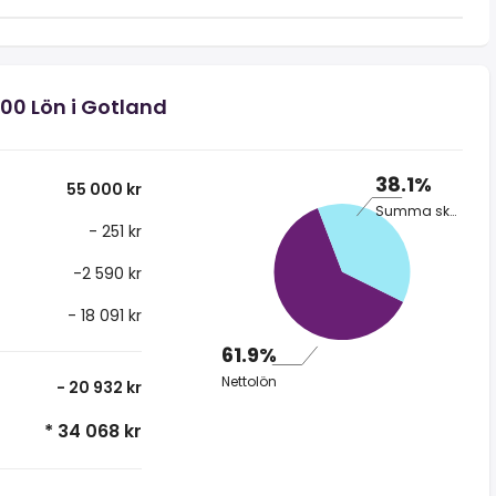
000 Lön i Gotland
38.1%
55 000 kr
Summa skatt
- 251 kr
-2 590 kr
- 18 091 kr
61.9%
Nettolön
- 20 932 kr
* 34 068 kr