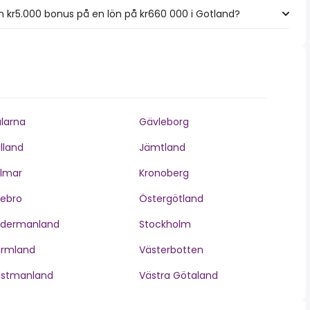
 kr5.000 bonus på en lön på kr660 000 i Gotland?
larna
Gävleborg
lland
Jämtland
lmar
Kronoberg
ebro
Östergötland
ödermanland
Stockholm
ärmland
Västerbotten
ästmanland
Västra Götaland