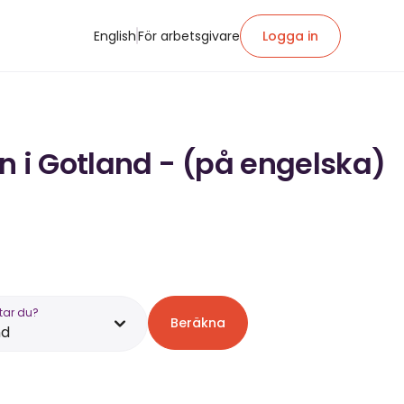
English
För arbetsgivare
Logga in
n i Gotland - (på engelska)
tar du?
Beräkna
nd