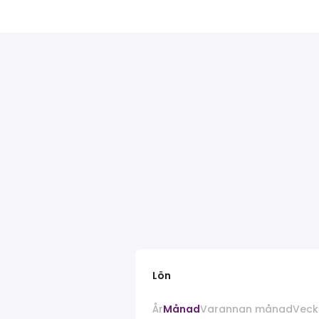
Lön
År
Månad
Varannan månad
Veck