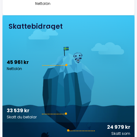
Nettolön
Skattebidraget
45 961 kr
Nettolön
33 539 kr
Skatt du betalar
24 979 kr
Skatt som