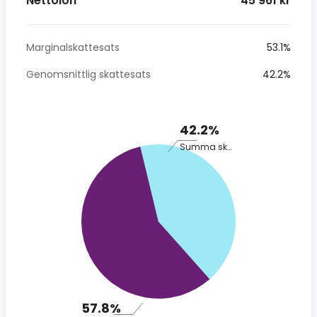
Nettolön
* 45 961 kr
Marginalskattesats
53.1%
Genomsnittlig skattesats
42.2%
42.2%
Summa skatt
57.8%