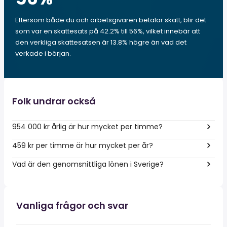
Eftersom både du och arbetsgivaren betalar skatt, blir det
som var en skattesats på 42.2% till 56%, vilket innebär att
den verkliga skattesatsen är 13.8% högre än vad det
verkade i början.
Folk undrar också
954 000 kr årlig är hur mycket per timme?
459 kr per timme är hur mycket per år?
Vad är den genomsnittliga lönen i Sverige?
Vanliga frågor och svar