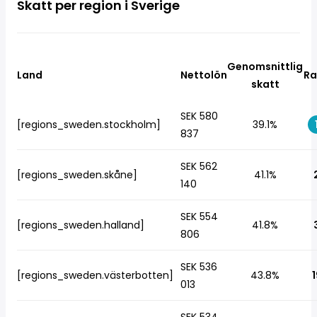
Skatt per region i Sverige
Genomsnittlig
Land
Nettolön
Ra
skatt
SEK 580
[regions_sweden.stockholm]
39.1%
837
SEK 562
[regions_sweden.skåne]
41.1%
140
SEK 554
[regions_sweden.halland]
41.8%
806
SEK 536
[regions_sweden.västerbotten]
43.8%
1
013