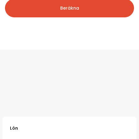
Beräkna
Lön