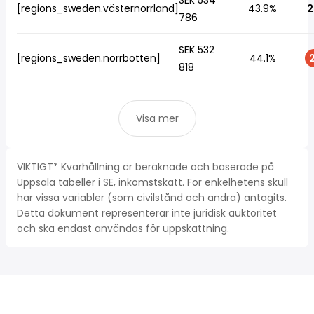
SEK 534
[regions_sweden.västernorrland]
43.9%
2
786
SEK 532
[regions_sweden.norrbotten]
44.1%
2
818
Visa mer
VIKTIGT* Kvarhållning är beräknade och baserade på
Uppsala tabeller i SE, inkomstskatt. For enkelhetens skull
har vissa variabler (som civilstånd och andra) antagits.
Detta dokument representerar inte juridisk auktoritet
och ska endast användas för uppskattning.