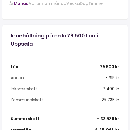
År
Månad
Varannan månad
Vecka
Dag
Timme
Innehållning på en kr79 500 Lön i
Uppsala
Lön
79 500 kr
Annan
- 315 kr
Inkomstskatt
-7 490 kr
Kommunalskatt
- 25 735 kr
Summa skatt
- 33 539 kr