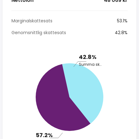
Nettolön
* 48 069 kr
Marginalskattesats
53.1%
Genomsnittlig skattesats
42.8%
42.8%
Summa skatt
57.2%