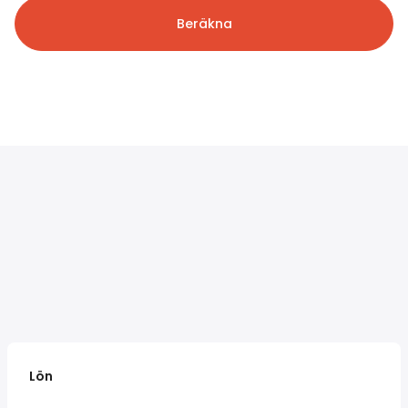
Beräkna
Lön