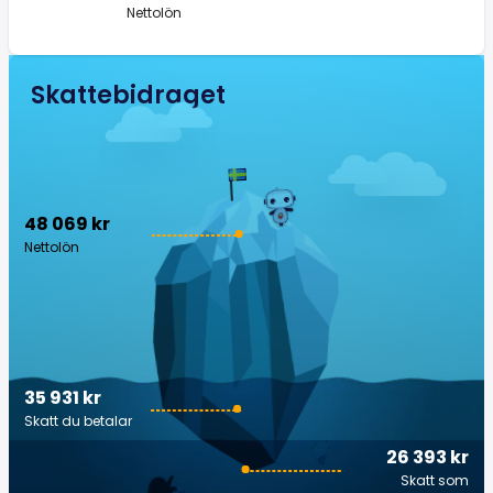
Nettolön
Skattebidraget
48 069 kr
Nettolön
35 931 kr
Skatt du betalar
26 393 kr
Skatt som