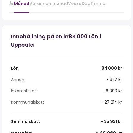
År
Månad
Varannan månad
Vecka
Dag
Timme
Innehållning på en kr84 000 Lön i
Uppsala
Lön
84 000 kr
Annan
- 327 kr
Inkomstskatt
-8 390 kr
Kommunalskatt
- 27 214 kr
Summa skatt
- 35 931 kr