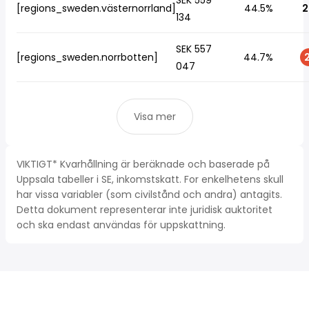
SEK 559
[regions_sweden.västernorrland]
44.5%
2
134
SEK 557
[regions_sweden.norrbotten]
44.7%
2
047
Visa mer
VIKTIGT* Kvarhållning är beräknade och baserade på
Uppsala tabeller i SE, inkomstskatt. For enkelhetens skull
har vissa variabler (som civilstånd och andra) antagits.
Detta dokument representerar inte juridisk auktoritet
och ska endast användas för uppskattning.