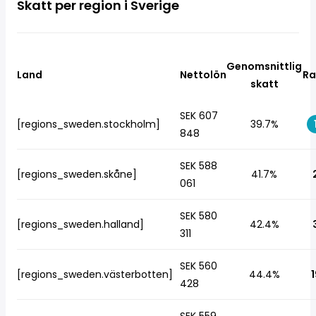
Skatt per region i Sverige
Genomsnittlig
Land
Nettolön
Ra
skatt
SEK 607
[regions_sweden.stockholm]
39.7%
848
SEK 588
[regions_sweden.skåne]
41.7%
061
SEK 580
[regions_sweden.halland]
42.4%
311
SEK 560
[regions_sweden.västerbotten]
44.4%
1
428