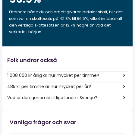
Eftersom både du och arbetsgivaren betalar skatt, blir det
som var en skattesats på 42.8% till 56.5%, vilket innebär att
den verkliga skattesatsen är 13.7% högre än vad det
verkade i början.
Folk undrar också
1 008 000 kr årlig är hur mycket per timme?
485 kr per timme är hur mycket per år?
Vad är den genomsnittliga lönen i Sverige?
Vanliga frågor och svar