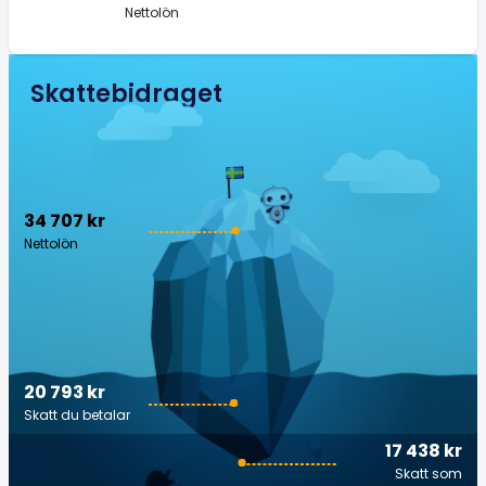
Nettolön
Skattebidraget
34 707 kr
Nettolön
20 793 kr
Skatt du betalar
17 438 kr
Skatt som