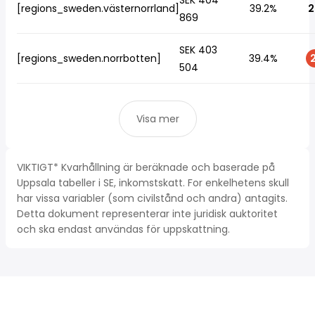
SEK 404
[regions_sweden.västernorrland]
39.2%
2
869
SEK 403
[regions_sweden.norrbotten]
39.4%
2
504
Visa mer
VIKTIGT* Kvarhållning är beräknade och baserade på
Uppsala tabeller i SE, inkomstskatt. For enkelhetens skull
har vissa variabler (som civilstånd och andra) antagits.
Detta dokument representerar inte juridisk auktoritet
och ska endast användas för uppskattning.