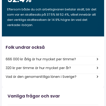
Eftersom både du och arbetsgivaren betalar skatt, blir det
som var en skattesats på 37.5% till 52.4%, vilket innebär att
den verkliga skattesatsen är 14.9% högre än vad det
verkade i början.
Folk undrar också
666 000 kr årlig är hur mycket per timme?
320 kr per timme är hur mycket per år?
Vad är den genomsnittliga lönen i Sverige?
Vanliga frågor och svar