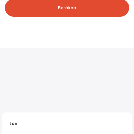
Beräkna
Lön