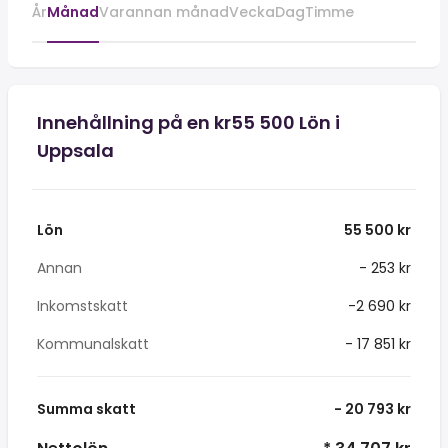
År
Månad
Varannan månad
Vecka
Dag
Timme
Innehållning på en kr55 500 Lön i
Uppsala
Lön
55 500 kr
Annan
- 253 kr
Inkomstskatt
-2 690 kr
Kommunalskatt
- 17 851 kr
Summa skatt
- 20 793 kr