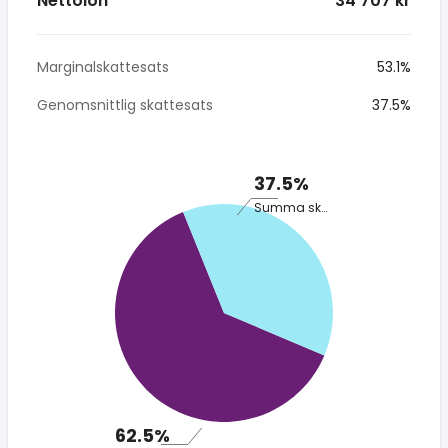
Nettolön
* 34 707 kr
Marginalskattesats
53.1%
Genomsnittlig skattesats
37.5%
37.5%
Summa skatt
62.5%