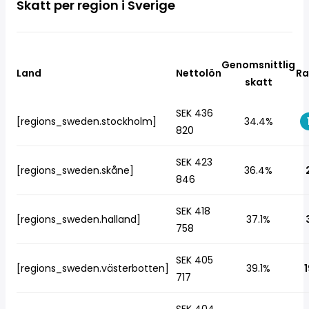
Skatt per region i Sverige
Genomsnittlig
Land
Nettolön
Ra
skatt
SEK 436
[regions_sweden.stockholm]
34.4%
820
SEK 423
[regions_sweden.skåne]
36.4%
846
SEK 418
[regions_sweden.halland]
37.1%
758
SEK 405
[regions_sweden.västerbotten]
39.1%
1
717