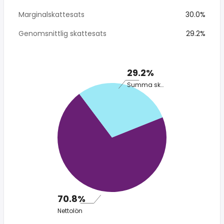
Marginalskattesats
30.0%
Genomsnittlig skattesats
29.2%
29.2%
Summa skatt
70.8%
Nettolön