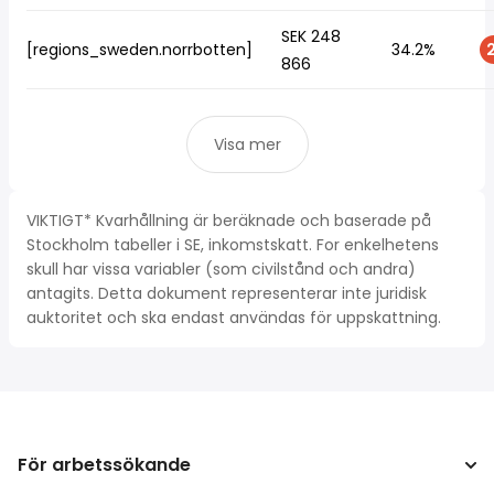
SEK 248
[regions_sweden.norrbotten]
34.2%
2
866
Visa mer
VIKTIGT* Kvarhållning är beräknade och baserade på
Stockholm tabeller i SE, inkomstskatt. For enkelhetens
skull har vissa variabler (som civilstånd och andra)
antagits. Detta dokument representerar inte juridisk
auktoritet och ska endast användas för uppskattning.
För arbetssökande