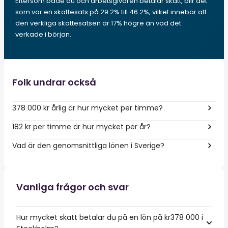
Eftersom både du och arbetsgivaren betalar skatt, blir det
som var en skattesats på 29.2% till 46.2%, vilket innebär att
den verkliga skattesatsen är 17% högre än vad det
verkade i början.
Folk undrar också
378 000 kr årlig är hur mycket per timme?
182 kr per timme är hur mycket per år?
Vad är den genomsnittliga lönen i Sverige?
Vanliga frågor och svar
Hur mycket skatt betalar du på en lön på kr378 000 i