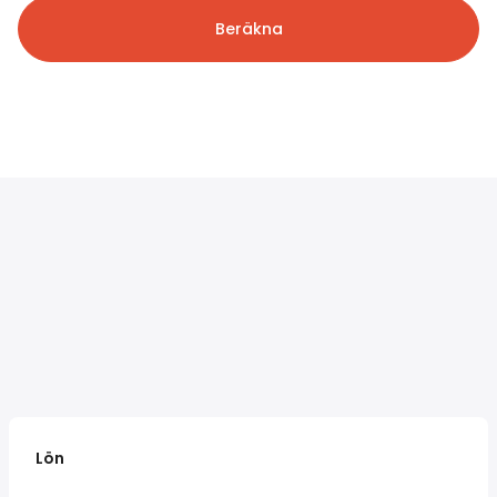
Beräkna
Lön