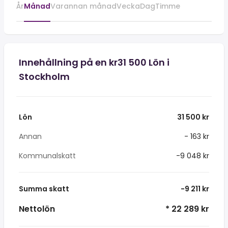
År
Månad
Varannan månad
Vecka
Dag
Timme
Innehållning på en kr31 500 Lön i
Stockholm
Lön
31 500 kr
Annan
- 163 kr
Kommunalskatt
-9 048 kr
Summa skatt
-9 211 kr
Nettolön
* 22 289 kr