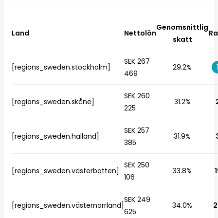
Genomsnittlig
Land
Nettolön
Ra
skatt
SEK 267
[regions_sweden.stockholm]
29.2%
469
SEK 260
[regions_sweden.skåne]
31.2%
225
SEK 257
[regions_sweden.halland]
31.9%
385
SEK 250
[regions_sweden.västerbotten]
33.8%
1
106
SEK 249
[regions_sweden.västernorrland]
34.0%
2
625