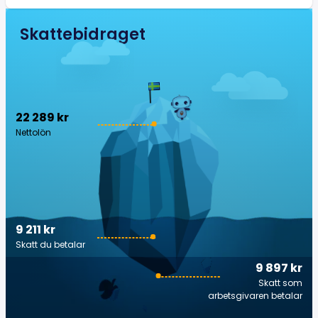
Skattebidraget
22 289 kr
Nettolön
9 211 kr
Skatt du betalar
9 897 kr
Skatt som
arbetsgivaren betalar