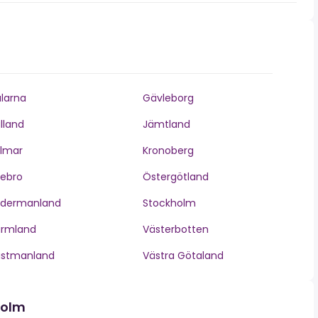
larna
Gävleborg
lland
Jämtland
lmar
Kronoberg
ebro
Östergötland
ödermanland
Stockholm
ärmland
Västerbotten
ästmanland
Västra Götaland
holm