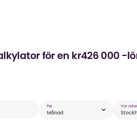
kylator för en kr426 000 -lö
Per
Var arbe
Månad
Stock