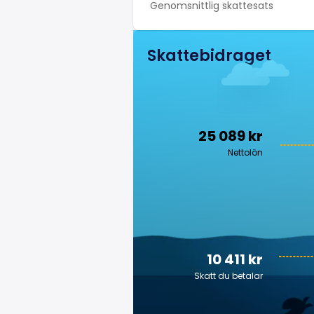
Genomsnittlig skattesats
Skattebidraget
25 089 kr
Nettolön
10 411 kr
Skatt du betalar