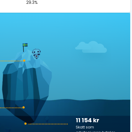
29.3%
11 154 kr
Skatt som