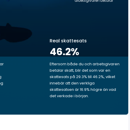
arbetsgivaren betalar
Real skattesats
46.2
%
lar
Eftersom både du och arbetsgivaren
betalar skatt, blir det som var en
g
skattesats på 29.3% till 46.2%, vilket
ng
innebär att den verkliga
skattesatsen är 16.9% högre än vad
det verkade i början.