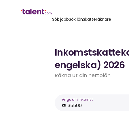
Sök jobb
Sök lön
Skatteräknare
Inkomstskattekal
engelska) 2026
Räkna ut din nettolön
Ange din inkomst