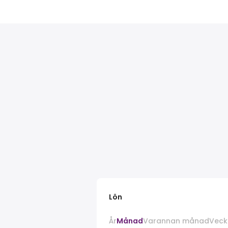
Lön
År
Månad
Varannan månad
Veck