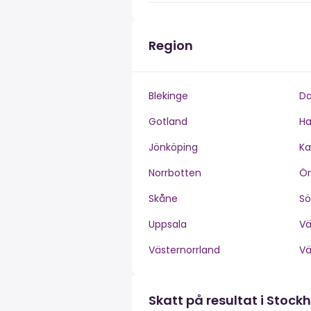
Region
Blekinge
Da
Gotland
Ha
Jönköping
Ka
Norrbotten
Ör
Skåne
S
Uppsala
V
Västernorrland
V
Skatt på resultat i Stock