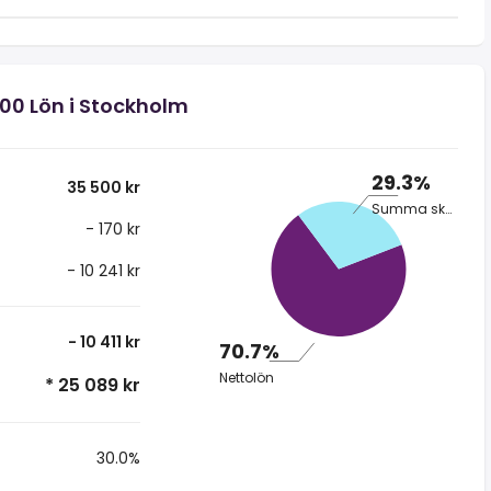
500 Lön i Stockholm
29.3%
35 500 kr
Summa skatt
- 170 kr
- 10 241 kr
- 10 411 kr
70.7%
Nettolön
* 25 089 kr
30.0%