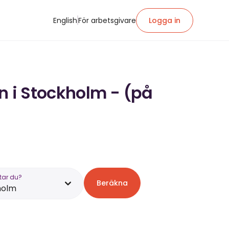
English
För arbetsgivare
Logga in
n i Stockholm - (på
tar du?
Beräkna
holm