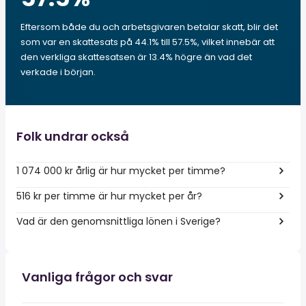
Eftersom både du och arbetsgivaren betalar skatt, blir det
som var en skattesats på 44.1% till 57.5%, vilket innebär att
den verkliga skattesatsen är 13.4% högre än vad det
verkade i början.
Folk undrar också
1 074 000 kr årlig är hur mycket per timme?
516 kr per timme är hur mycket per år?
Vad är den genomsnittliga lönen i Sverige?
Vanliga frågor och svar