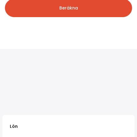
Beräkna
Lön