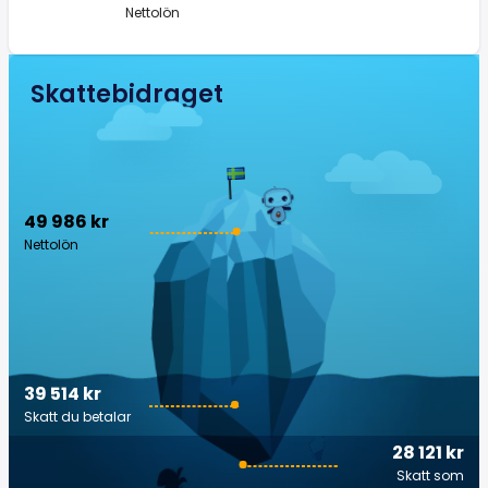
Nettolön
Skattebidraget
49 986 kr
Nettolön
39 514 kr
Skatt du betalar
28 121 kr
Skatt som