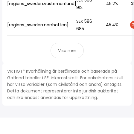
SEK 588
[regions_sweden.västernorrland]
45.2%
2
912
SEK 586
[regions_sweden.norrbotten]
45.4%
2
685
Visa mer
VIKTIGT* Kvarhållning är beräknade och baserade på
Gotland tabeller i SE, inkomstskatt. For enkelhetens skull
har vissa variabler (som civilstånd och andra) antagits.
Detta dokument representerar inte juridisk auktoritet
och ska endast användas för uppskattning.