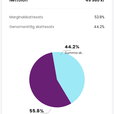
Nettolön
* 49 986 kr
Marginalskattesats
53.8%
Genomsnittlig skattesats
44.2%
44.2%
Summa skatt
55.8%