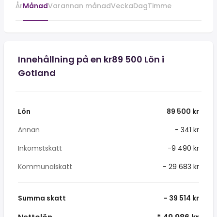
År
Månad
Varannan månad
Vecka
Dag
Timme
Innehållning på en kr89 500 Lön i
Gotland
Lön
89 500 kr
Annan
- 341 kr
Inkomstskatt
-9 490 kr
Kommunalskatt
- 29 683 kr
Summa skatt
- 39 514 kr