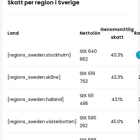
Skatt per region i Sverige
Genomsnittlig
Land
Nettolön
Ra
skatt
SEK 640
[regions_sweden.stockholm]
40.3%
862
SEK 619
[regions_sweden.skåne]
42.3%
762
SEK 611
[regions_sweden.halland]
43.1%
495
SEK 590
[regions_sweden.västerbotten]
45.0%
1
292