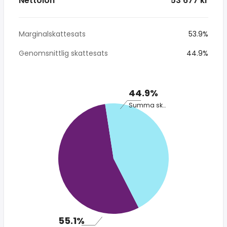
Nettolön
* 53 677 kr
Marginalskattesats
53.9%
Genomsnittlig skattesats
44.9%
44.9%
Summa skatt
55.1%