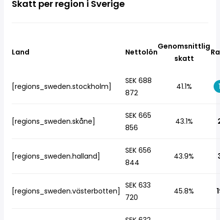
Skatt per region i Sverige
Genomsnittlig
Land
Nettolön
Ra
skatt
SEK 688
[regions_sweden.stockholm]
41.1%
872
SEK 665
[regions_sweden.skåne]
43.1%
856
SEK 656
[regions_sweden.halland]
43.9%
844
SEK 633
[regions_sweden.västerbotten]
45.8%
1
720