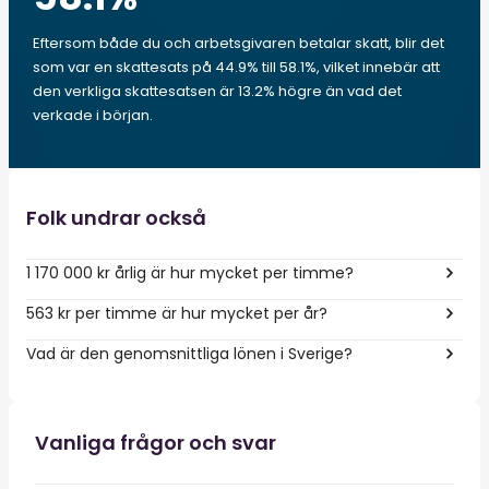
Eftersom både du och arbetsgivaren betalar skatt, blir det
som var en skattesats på 44.9% till 58.1%, vilket innebär att
den verkliga skattesatsen är 13.2% högre än vad det
verkade i början.
Folk undrar också
1 170 000 kr årlig är hur mycket per timme?
563 kr per timme är hur mycket per år?
Vad är den genomsnittliga lönen i Sverige?
Vanliga frågor och svar