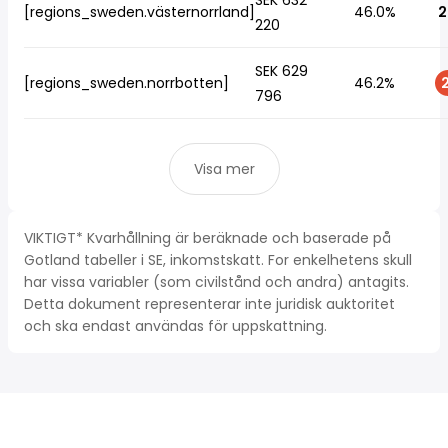
SEK 632
[regions_sweden.västernorrland]
46.0%
2
220
SEK 629
[regions_sweden.norrbotten]
46.2%
2
796
Visa mer
VIKTIGT* Kvarhållning är beräknade och baserade på
Gotland tabeller i SE, inkomstskatt. For enkelhetens skull
har vissa variabler (som civilstånd och andra) antagits.
Detta dokument representerar inte juridisk auktoritet
och ska endast användas för uppskattning.