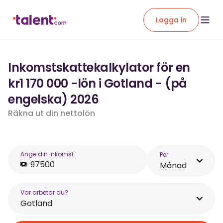
Logga in
Inkomstskattekalkylator för en
kr1 170 000 -lön i Gotland - (på
engelska) 2026
Räkna ut din nettolön
Ange din inkomst
Per
Månad
Var arbetar du?
Gotland