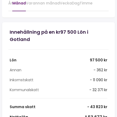
År
Månad
Varannan månad
Vecka
Dag
Timme
Innehållning på en kr97 500 Lön i
Gotland
Lön
97 500 kr
Annan
- 362 kr
Inkomstskatt
- 11 090 kr
Kommunalskatt
- 32 371 kr
Summa skatt
- 43 823 kr