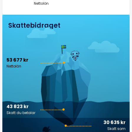
Nettolön
Skattebidraget
53 677 kr
Nettolön
43 823 kr
Skatt du betalar
30 635 kr
Skatt som