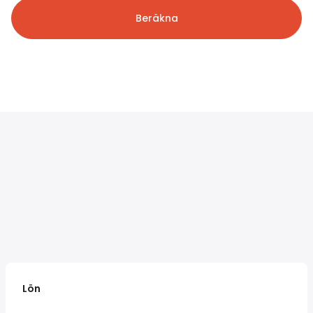
Beräkna
Lön