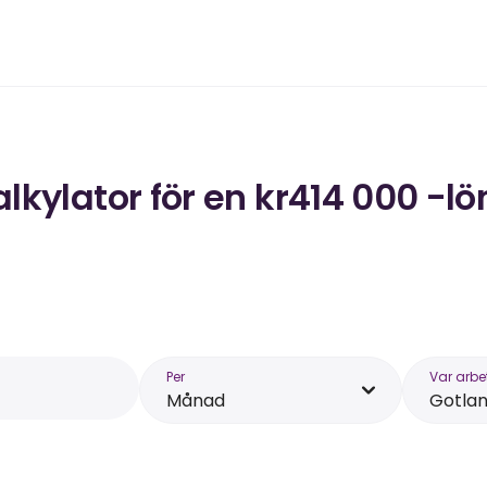
kylator för en kr414 000 -lö
Per
Var arbe
Månad
Gotla