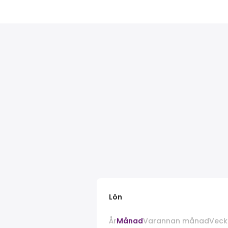
Lön
År
Månad
Varannan månad
Veck