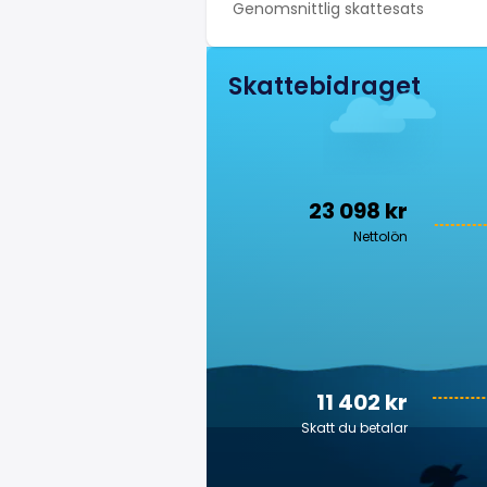
Genomsnittlig skattesats
Skattebidraget
23 098 kr
Nettolön
11 402 kr
Skatt du betalar