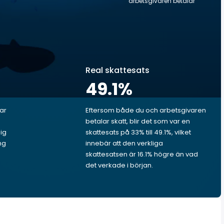
arbetsgivaren betalar
Real skattesats
49.1
%
lar
Eftersom både du och arbetsgivaren
betalar skatt, blir det som var en
dig
skattesats på 33% till 49.1%, vilket
ng
innebär att den verkliga
skattesatsen är 16.1% högre än vad
det verkade i början.