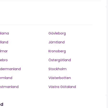
larna
Gävleborg
lland
Jämtland
lmar
Kronoberg
ebro
Östergötland
ödermanland
Stockholm
ärmland
Västerbotten
ästmanland
Västra Götaland
nd