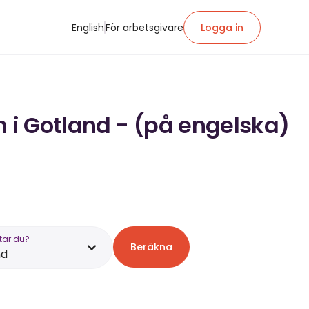
English
För arbetsgivare
Logga in
n i Gotland - (på engelska)
tar du?
Beräkna
nd