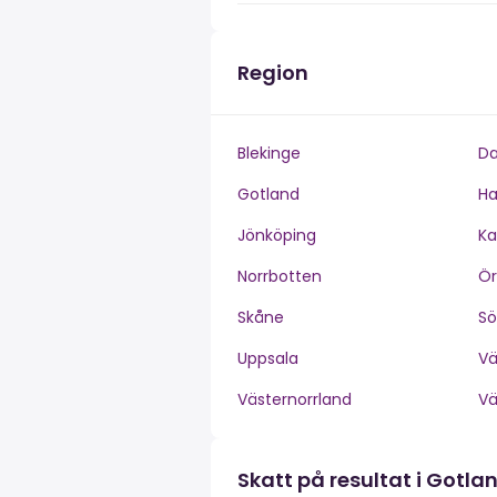
Region
Blekinge
Da
Gotland
Ha
Jönköping
Ka
Norrbotten
Ör
Skåne
S
Uppsala
V
Västernorrland
V
Skatt på resultat i Gotla