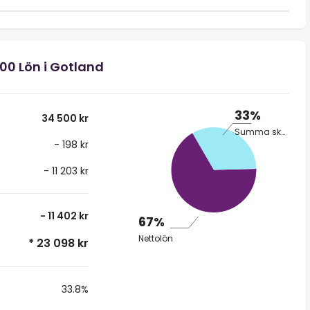
500 Lön i Gotland
33%
34 500 kr
Summa skatt
- 198 kr
- 11 203 kr
- 11 402 kr
67%
Nettolön
* 23 098 kr
33.8%