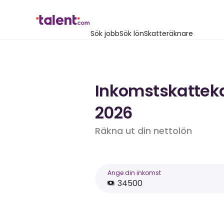
Sök jobb
Sök lön
Skatteräknare
Inkomstskattekal
2026
Räkna ut din nettolön
Ange din inkomst