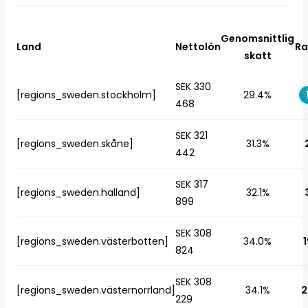
Genomsnittlig
Land
Nettolön
Ra
skatt
SEK 330
[regions_sweden.stockholm]
29.4%
468
SEK 321
[regions_sweden.skåne]
31.3%
442
SEK 317
[regions_sweden.halland]
32.1%
899
SEK 308
[regions_sweden.västerbotten]
34.0%
1
824
SEK 308
[regions_sweden.västernorrland]
34.1%
2
229