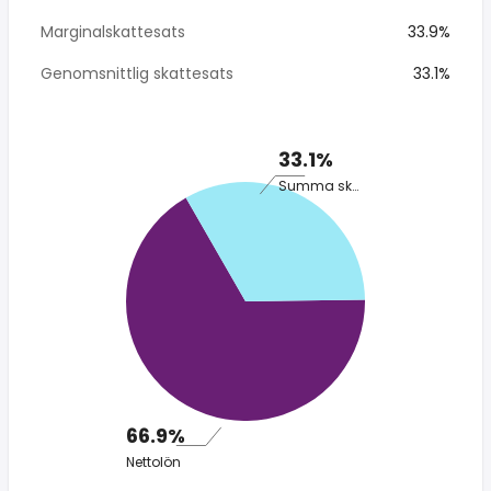
Marginalskattesats
33.9%
Genomsnittlig skattesats
33.1%
33.1%
Summa skatt
66.9%
Nettolön