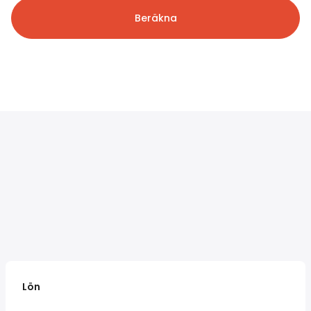
Beräkna
Lön