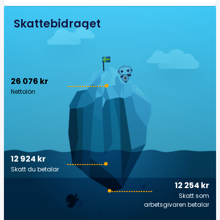
Skattebidraget
26 076 kr
Nettolön
12 924 kr
Skatt du betalar
12 254 kr
Skatt som
arbetsgivaren betalar