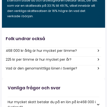
Eftersom både du och arbetsgivaren betalar skatt, blir det
som var en skattesats på 33.1% till 49.1%, vilket innebär att
den verkliga skattesatsen är 16% högre än vad det
verkade i början.
Folk undrar också
468 000 kr årlig är hur mycket per timme?
225 kr per timme är hur mycket per år?
Vad är den genomsnittliga lönen i Sverige?
Vanliga frågor och svar
Hur mycket skatt betalar du på en lön på kr468 000 i