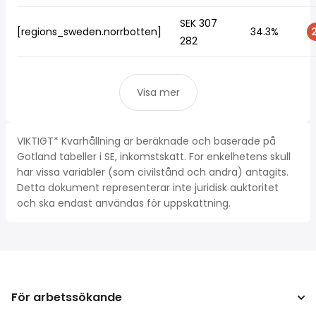
SEK 307
[regions_sweden.norrbotten]
34.3%
2
282
Visa mer
VIKTIGT* Kvarhållning är beräknade och baserade på
Gotland tabeller i SE, inkomstskatt. For enkelhetens skull
har vissa variabler (som civilstånd och andra) antagits.
Detta dokument representerar inte juridisk auktoritet
och ska endast användas för uppskattning.
För arbetssökande