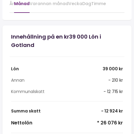
År
Månad
Varannan månad
Vecka
Dag
Timme
Innehållning på en kr39 000 Lön i
Gotland
Lön
39 000 kr
Annan
- 210 kr
Kommunalskatt
- 12 715 kr
Summa skatt
- 12 924 kr
Nettolön
* 26 076 kr