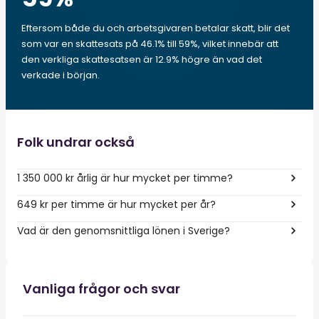
Eftersom både du och arbetsgivaren betalar skatt, blir det
som var en skattesats på 46.1% till 59%, vilket innebär att
den verkliga skattesatsen är 12.9% högre än vad det
verkade i början.
Folk undrar också
1 350 000 kr årlig är hur mycket per timme?
649 kr per timme är hur mycket per år?
Vad är den genomsnittliga lönen i Sverige?
Vanliga frågor och svar