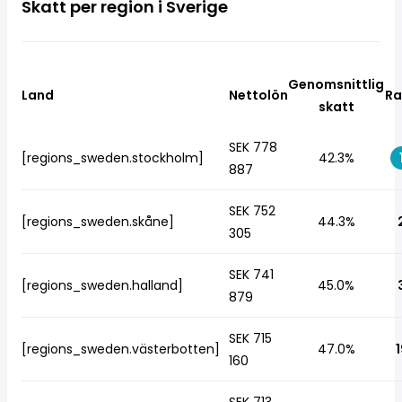
Skatt per region i Sverige
Genomsnittlig
Land
Nettolön
Ra
skatt
SEK 778
[regions_sweden.stockholm]
42.3%
887
SEK 752
[regions_sweden.skåne]
44.3%
305
SEK 741
[regions_sweden.halland]
45.0%
879
SEK 715
[regions_sweden.västerbotten]
47.0%
1
160