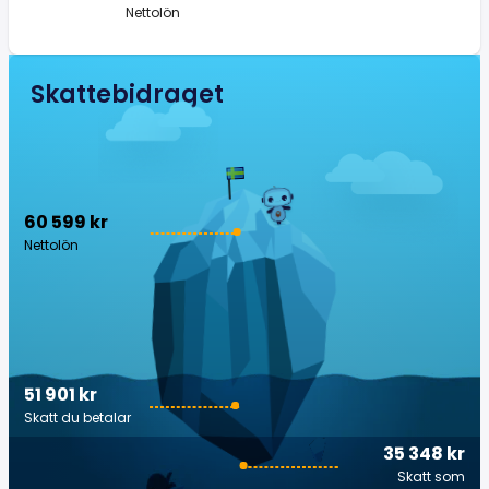
Nettolön
Skattebidraget
60 599 kr
Nettolön
51 901 kr
Skatt du betalar
35 348 kr
Skatt som