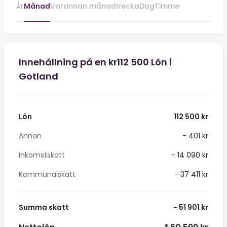
År
Månad
Varannan månad
Vecka
Dag
Timme
Innehållning på en kr112 500 Lön i
Gotland
Lön
112 500 kr
Annan
- 401 kr
Inkomstskatt
- 14 090 kr
Kommunalskatt
- 37 411 kr
Summa skatt
- 51 901 kr