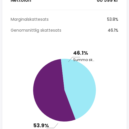
Nettolön
* 60 599 kr
Marginalskattesats
53.8%
Genomsnittlig skattesats
46.1%
46.1%
Summa skatt
53.9%