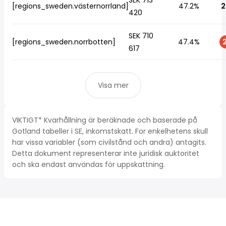
SEK 713
[regions_sweden.västernorrland]
47.2%
2
420
SEK 710
[regions_sweden.norrbotten]
47.4%
2
617
Visa mer
VIKTIGT* Kvarhållning är beräknade och baserade på
Gotland tabeller i SE, inkomstskatt. For enkelhetens skull
har vissa variabler (som civilstånd och andra) antagits.
Detta dokument representerar inte juridisk auktoritet
och ska endast användas för uppskattning.