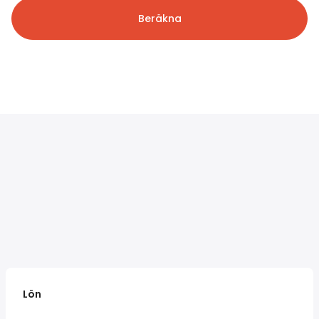
Beräkna
Lön