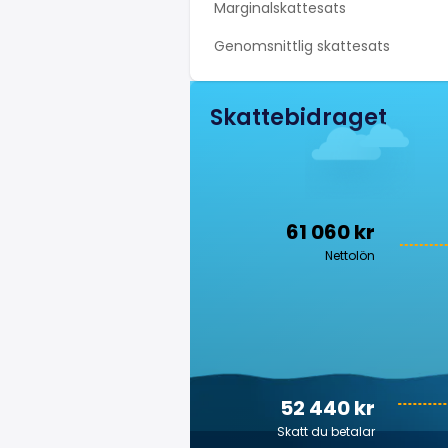
Marginalskattesats
Genomsnittlig skattesats
Skattebidraget
61 060 kr
Nettolön
52 440 kr
Skatt du betalar