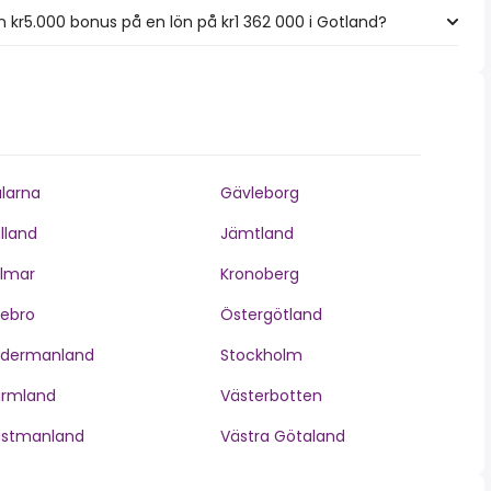
kr5.000 bonus på en lön på kr1 362 000 i Gotland?
larna
Gävleborg
lland
Jämtland
lmar
Kronoberg
ebro
Östergötland
ödermanland
Stockholm
ärmland
Västerbotten
ästmanland
Västra Götaland