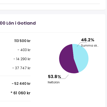
500 Lön i Gotland
46.2%
113 500 kr
Summa skatt
- 403 kr
- 14 290 kr
- 37 747 kr
53.8%
Nettolön
- 52 440 kr
* 61 060 kr