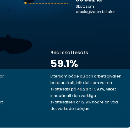
Skatt som
arbetsgivaren betalar
Real skattesats
59.1
%
lar
Eftersom både du och arbetsgivaren
betalar skatt, blir det som var en
skattesats på 46.2% till 59.1%, vilket
innebär att den verkliga
rt
skattesatsen är 12.9% högre än vad
det verkade i början.