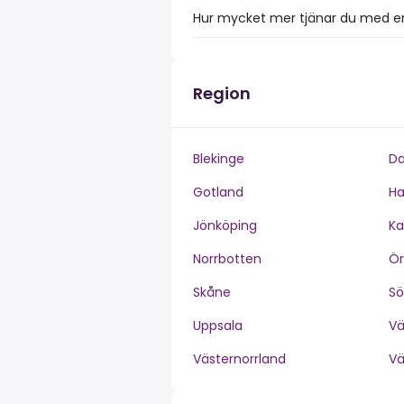
Hur mycket mer tjänar du med en 
Region
Blekinge
Da
Gotland
Ha
Jönköping
Ka
Norrbotten
Ör
Skåne
S
Uppsala
V
Västernorrland
V