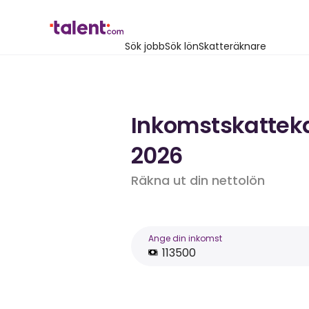
Sök jobb
Sök lön
Skatteräknare
Inkomstskattekal
2026
Räkna ut din nettolön
Ange din inkomst