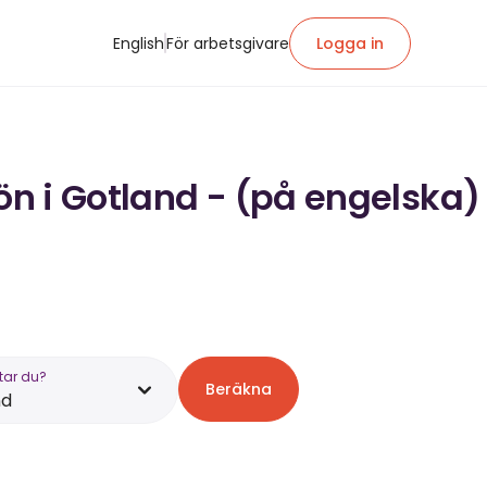
English
För arbetsgivare
Logga in
lön i Gotland - (på engelska)
tar du?
Beräkna
nd