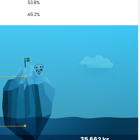
53.8%
46.2%
35 662 kr