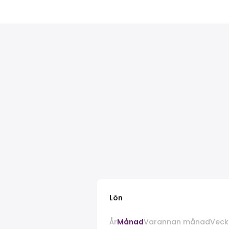
Lön
År
Månad
Varannan månad
Veck