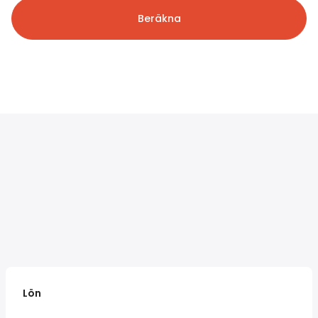
Beräkna
Lön