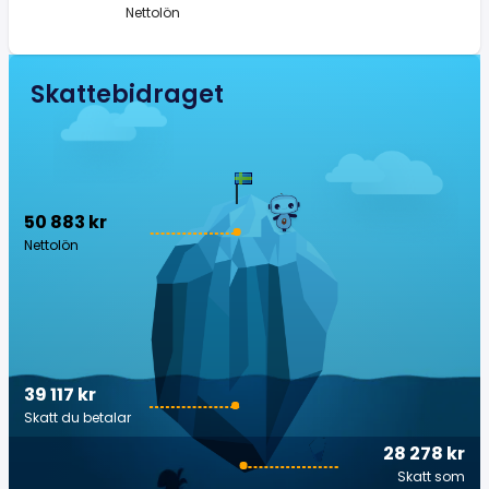
Nettolön
Skattebidraget
50 883 kr
Nettolön
39 117 kr
Skatt du betalar
28 278 kr
Skatt som