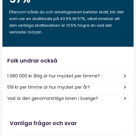
Eftersom både du och arbetsgivaren betalar skatt, blir det
som var en skattesats på 43.5% till 57%, vilket innebär att
den verkliga skattesatsen är 13.5% högre än vad det
verkade i början.
Folk undrar också
1 080 000 kr årlig är hur mycket per timme?
519 kr per timme är hur mycket per år?
Vad är den genomsnittliga lönen i Sverige?
Vanliga frågor och svar