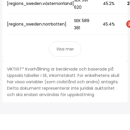
SEK 591
[regions_sweden.västernorrland]
45.2%
2
620
SEK 589
[regions_sweden.norrbotten]
45.4%
2
381
Visa mer
VIKTIGT* Kvarhållning är beräknade och baserade på
Uppsala tabeller i SE, inkomstskatt. For enkelhetens skull
har vissa variabler (som civilstånd och andra) antagits.
Detta dokument representerar inte juridisk auktoritet
och ska endast användas för uppskattning.