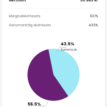
Nettolön
* 50 883 kr
Marginalskattesats
53.1%
Genomsnittlig skattesats
43.5%
43.5%
Summa skatt
56.5%