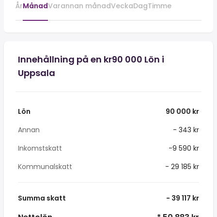
År
Månad
Varannan månad
Vecka
Dag
Timme
Innehållning på en kr90 000 Lön i
Uppsala
Lön
90 000 kr
Annan
- 343 kr
Inkomstskatt
-9 590 kr
Kommunalskatt
- 29 185 kr
Summa skatt
- 39 117 kr