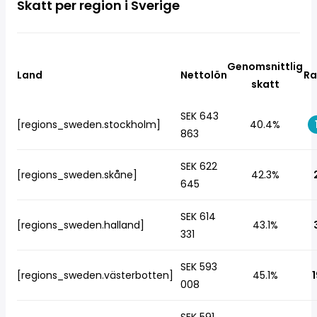
Skatt per region i Sverige
Genomsnittlig
Land
Nettolön
Ra
skatt
SEK 643
[regions_sweden.stockholm]
40.4%
863
SEK 622
[regions_sweden.skåne]
42.3%
645
SEK 614
[regions_sweden.halland]
43.1%
331
SEK 593
[regions_sweden.västerbotten]
45.1%
1
008