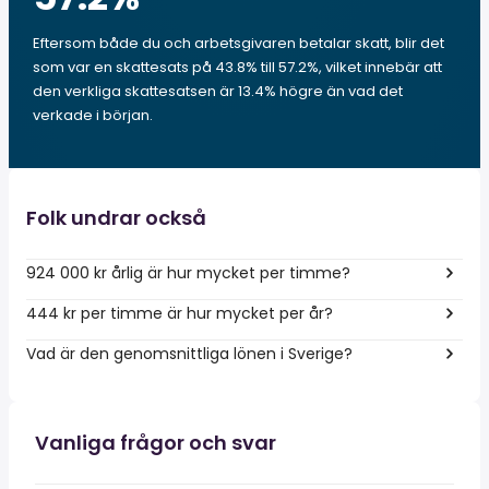
Eftersom både du och arbetsgivaren betalar skatt, blir det
som var en skattesats på 43.8% till 57.2%, vilket innebär att
den verkliga skattesatsen är 13.4% högre än vad det
verkade i början.
Folk undrar också
924 000 kr årlig är hur mycket per timme?
444 kr per timme är hur mycket per år?
Vad är den genomsnittliga lönen i Sverige?
Vanliga frågor och svar