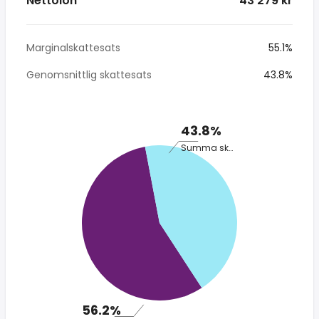
Nettolön
* 43 279 kr
Marginalskattesats
55.1%
Genomsnittlig skattesats
43.8%
43.8%
Summa skatt
56.2%