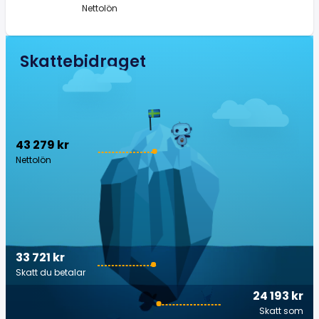
Nettolön
Skattebidraget
43 279 kr
Nettolön
33 721 kr
Skatt du betalar
24 193 kr
Skatt som