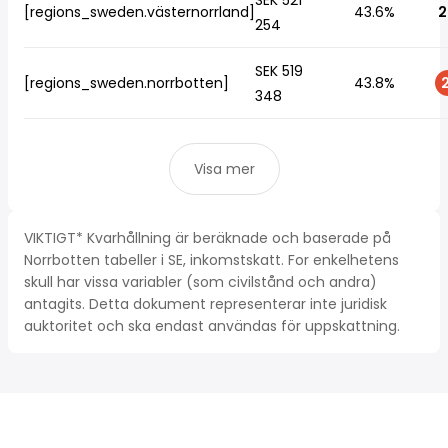
SEK 521
[regions_sweden.västernorrland]
43.6%
2
254
SEK 519
[regions_sweden.norrbotten]
43.8%
2
348
Visa mer
VIKTIGT* Kvarhållning är beräknade och baserade på
Norrbotten tabeller i SE, inkomstskatt. For enkelhetens
skull har vissa variabler (som civilstånd och andra)
antagits. Detta dokument representerar inte juridisk
auktoritet och ska endast användas för uppskattning.