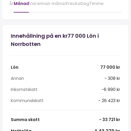
År
Månad
Varannan månad
Vecka
Dag
Timme
Innehållning på en kr77 000 Lön i
Norrbotten
Lön
77 000 kr
Annan
- 308 kr
Inkomstskatt
-6 990 kr
Kommunalskatt
- 26 423 kr
Summa skatt
- 33 721 kr