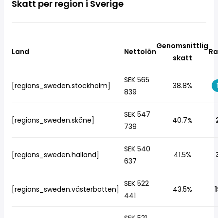
Skatt per region i Sverige
Genomsnittlig
Land
Nettolön
Ra
skatt
SEK 565
[regions_sweden.stockholm]
38.8%
839
SEK 547
[regions_sweden.skåne]
40.7%
739
SEK 540
[regions_sweden.halland]
41.5%
637
SEK 522
[regions_sweden.västerbotten]
43.5%
1
441