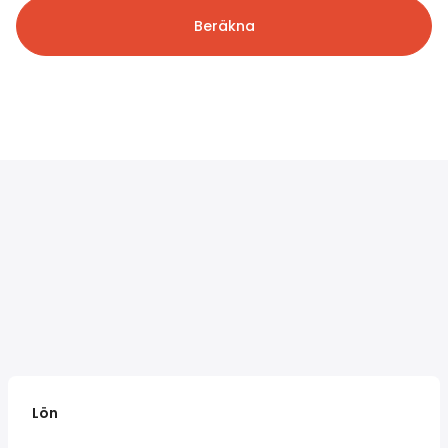
Beräkna
Lön