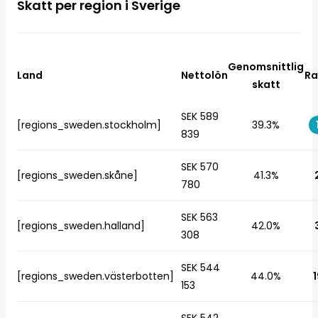
Skatt per region i Sverige
Genomsnittlig
Land
Nettolön
Ra
skatt
SEK 589
[regions_sweden.stockholm]
39.3%
839
SEK 570
[regions_sweden.skåne]
41.3%
780
SEK 563
[regions_sweden.halland]
42.0%
308
SEK 544
[regions_sweden.västerbotten]
44.0%
1
153