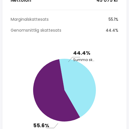
Nettolön
* 45 075 kr
Marginalskattesats
55.1%
Genomsnittlig skattesats
44.4%
44.4%
Summa skatt
55.6%