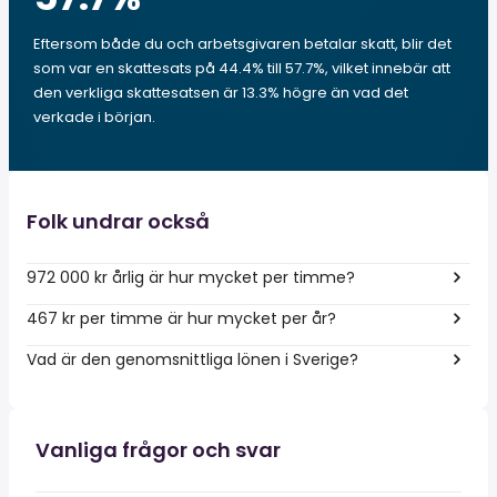
Eftersom både du och arbetsgivaren betalar skatt, blir det
som var en skattesats på 44.4% till 57.7%, vilket innebär att
den verkliga skattesatsen är 13.3% högre än vad det
verkade i början.
Folk undrar också
972 000 kr årlig är hur mycket per timme?
467 kr per timme är hur mycket per år?
Vad är den genomsnittliga lönen i Sverige?
Vanliga frågor och svar