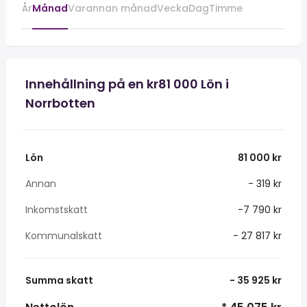
År
Månad
Varannan månad
Vecka
Dag
Timme
Innehållning på en kr81 000 Lön i
Norrbotten
Lön
81 000 kr
Annan
- 319 kr
Inkomstskatt
-7 790 kr
Kommunalskatt
- 27 817 kr
Summa skatt
- 35 925 kr