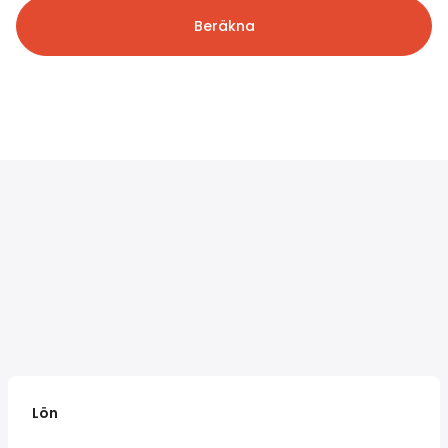
Beräkna
Lön