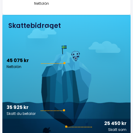
Nettolön
Skattebidraget
45 075 kr
Nettolön
35 925 kr
Skatt du betalar
25 450 kr
Skatt som