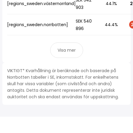
SEK 542
[regions_sweden.västernorrland]
44.1%
2
903
SEK 540
[regions_sweden.norrbotten]
44.4%
2
896
Visa mer
VIKTIGT* Kvarhållning är beräknade och baserade på
Norrbotten tabeller i SE, inkomstskatt. For enkelhetens
skull har vissa variabler (som civilstånd och andra)
antagits. Detta dokument representerar inte juridisk
auktoritet och ska endast användas för uppskattning.