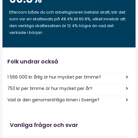
Eftersom både du och arbetsgivaren betalar skatt, blir det
som var en skattesats på 48.4% till 60.8%, vilket innebär att
den verkliga skattesatsen är 12.4% högre än vad det
verkade i början.
Folk undrar också
1 566 000 kr årlig är hur mycket per timme?
753 kr per timme är hur mycket per år?
Vad är den genomsnittliga lönen i Sverige?
Vanliga frågor och svar