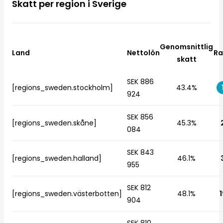
Skatt per region i Sverige
Genomsnittlig
Land
Nettolön
Ra
skatt
SEK 886
[regions_sweden.stockholm]
43.4%
924
SEK 856
[regions_sweden.skåne]
45.3%
084
SEK 843
[regions_sweden.halland]
46.1%
955
SEK 812
[regions_sweden.västerbotten]
48.1%
1
904