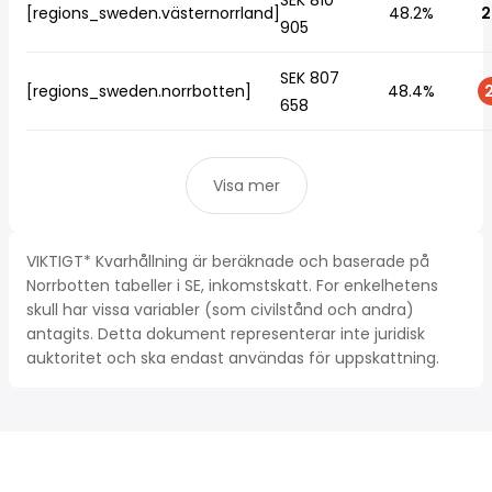
SEK 810
[regions_sweden.västernorrland]
48.2%
2
905
SEK 807
[regions_sweden.norrbotten]
48.4%
2
658
Visa mer
VIKTIGT* Kvarhållning är beräknade och baserade på
Norrbotten tabeller i SE, inkomstskatt. For enkelhetens
skull har vissa variabler (som civilstånd och andra)
antagits. Detta dokument representerar inte juridisk
auktoritet och ska endast användas för uppskattning.