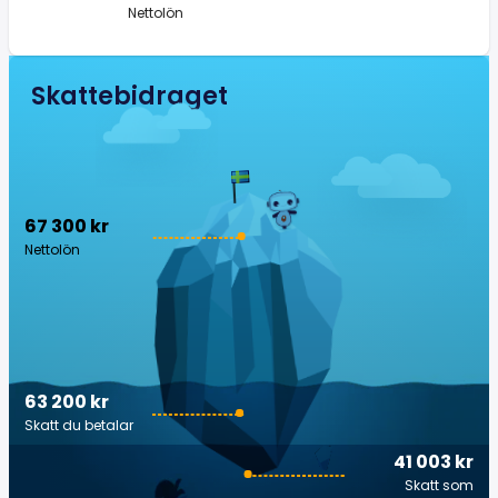
Nettolön
Skattebidraget
67 300 kr
Nettolön
63 200 kr
Skatt du betalar
41 003 kr
Skatt som