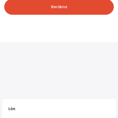
Beräkna
Lön