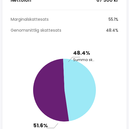
Nettolön
* 67 300 kr
Marginalskattesats
55.1%
Genomsnittlig skattesats
48.4%
48.4%
Summa skatt
51.6%