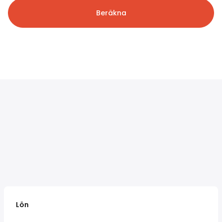
Beräkna
Lön