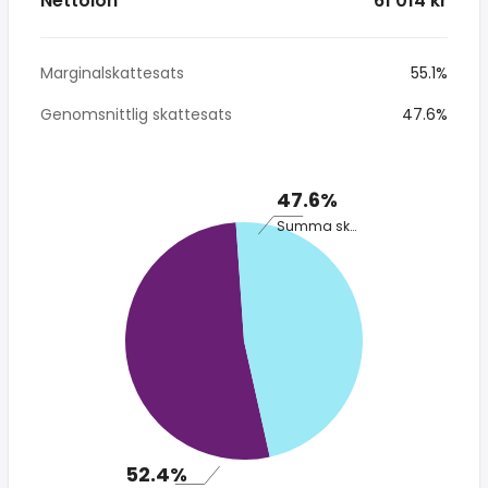
Nettolön
* 61 014 kr
Marginalskattesats
55.1%
Genomsnittlig skattesats
47.6%
47.6%
Summa skatt
52.4%