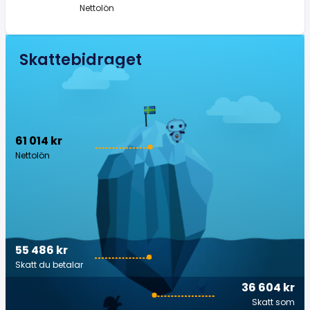
Nettolön
Skattebidraget
61 014 kr
Nettolön
55 486 kr
Skatt du betalar
36 604 kr
Skatt som