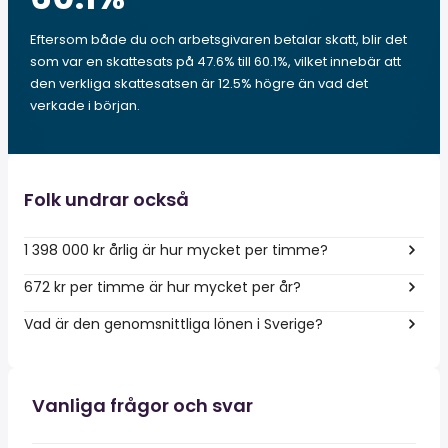
Eftersom både du och arbetsgivaren betalar skatt, blir det
som var en skattesats på 47.6% till 60.1%, vilket innebär att
den verkliga skattesatsen är 12.5% högre än vad det
verkade i början.
Folk undrar också
1 398 000 kr årlig är hur mycket per timme?
672 kr per timme är hur mycket per år?
Vad är den genomsnittliga lönen i Sverige?
Vanliga frågor och svar