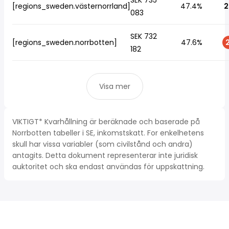
SEK 735
[regions_sweden.västernorrland]
47.4%
2
083
SEK 732
[regions_sweden.norrbotten]
47.6%
2
182
Visa mer
VIKTIGT* Kvarhållning är beräknade och baserade på
Norrbotten tabeller i SE, inkomstskatt. For enkelhetens
skull har vissa variabler (som civilstånd och andra)
antagits. Detta dokument representerar inte juridisk
auktoritet och ska endast användas för uppskattning.