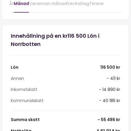
År
Månad
Varannan månad
Vecka
Dag
Timme
Innehållning på en kr116 500 Lön i
Norrbotten
Lön
116 500 kr
Annan
- 411 kr
Inkomstskatt
- 14 890 kr
Kommunalskatt
- 40 185 kr
Summa skatt
- 55 486 kr