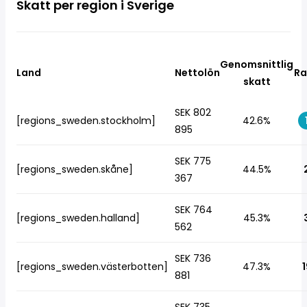
Skatt per region i Sverige
Genomsnittlig
Land
Nettolön
Ra
skatt
SEK 802
[regions_sweden.stockholm]
42.6%
895
SEK 775
[regions_sweden.skåne]
44.5%
367
SEK 764
[regions_sweden.halland]
45.3%
562
SEK 736
[regions_sweden.västerbotten]
47.3%
1
881