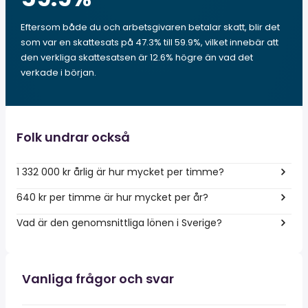
Eftersom både du och arbetsgivaren betalar skatt, blir det
som var en skattesats på 47.3% till 59.9%, vilket innebär att
den verkliga skattesatsen är 12.6% högre än vad det
verkade i början.
Folk undrar också
1 332 000 kr årlig är hur mycket per timme?
640 kr per timme är hur mycket per år?
Vad är den genomsnittliga lönen i Sverige?
Vanliga frågor och svar