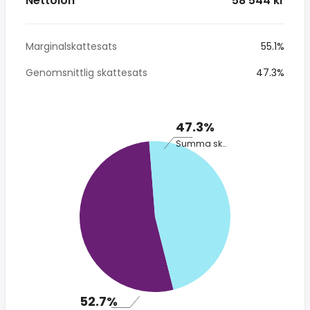
Nettolön
* 58 544 kr
Marginalskattesats
55.1%
Genomsnittlig skattesats
47.3%
47.3%
Summa skatt
52.7%