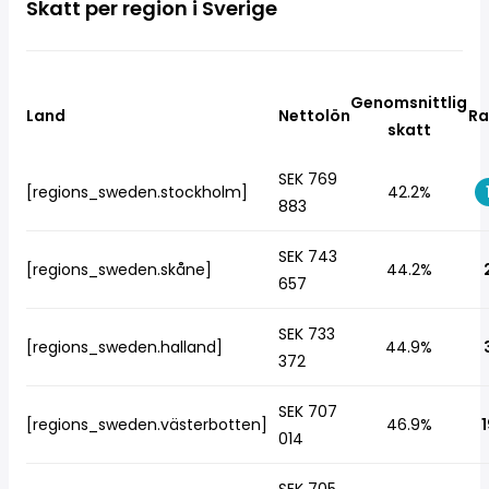
Skatt per region i Sverige
Genomsnittlig
Land
Nettolön
Ra
skatt
SEK 769
[regions_sweden.stockholm]
42.2%
883
SEK 743
[regions_sweden.skåne]
44.2%
657
SEK 733
[regions_sweden.halland]
44.9%
372
SEK 707
[regions_sweden.västerbotten]
46.9%
1
014