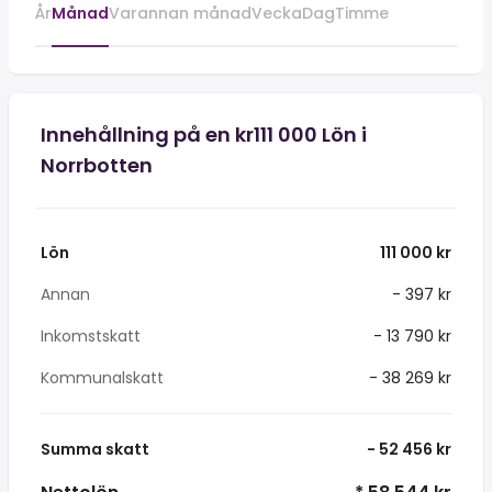
År
Månad
Varannan månad
Vecka
Dag
Timme
Innehållning på en kr111 000 Lön i
Norrbotten
Lön
111 000 kr
Annan
- 397 kr
Inkomstskatt
- 13 790 kr
Kommunalskatt
- 38 269 kr
Summa skatt
- 52 456 kr