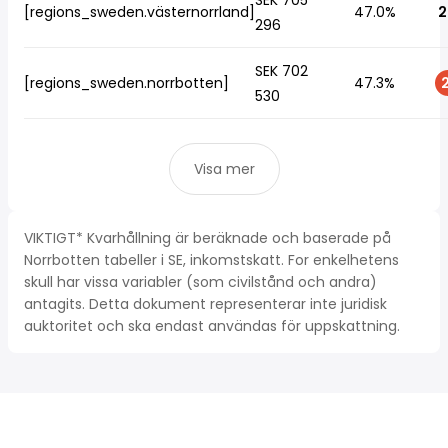
SEK 705
[regions_sweden.västernorrland]
47.0%
2
296
SEK 702
[regions_sweden.norrbotten]
47.3%
2
530
Visa mer
VIKTIGT* Kvarhållning är beräknade och baserade på
Norrbotten tabeller i SE, inkomstskatt. For enkelhetens
skull har vissa variabler (som civilstånd och andra)
antagits. Detta dokument representerar inte juridisk
auktoritet och ska endast användas för uppskattning.