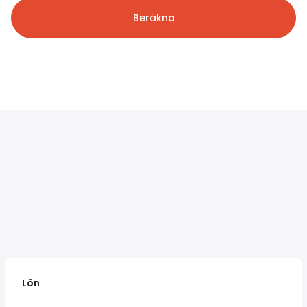
Beräkna
Lön