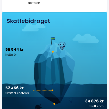
Nettolön
Skattebidraget
58 544 kr
Nettolön
52 456 kr
Skatt du betalar
34 876 kr
Skatt som