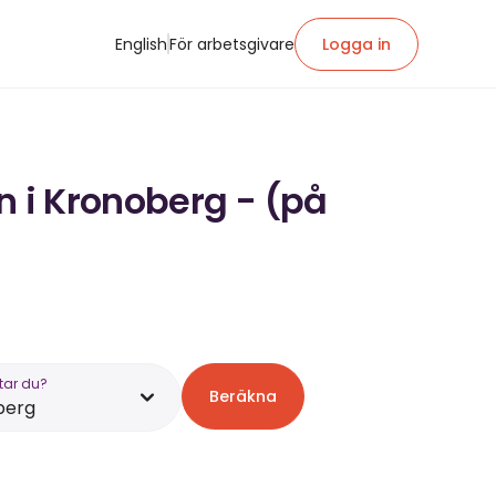
English
För arbetsgivare
Logga in
n i Kronoberg - (på
tar du?
Beräkna
berg