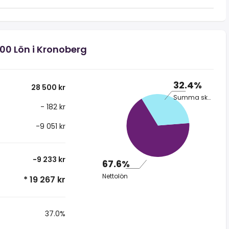
500 Lön i Kronoberg
32.4%
28 500 kr
Summa skatt
- 182 kr
-9 051 kr
-9 233 kr
67.6%
Nettolön
* 19 267 kr
37.0%