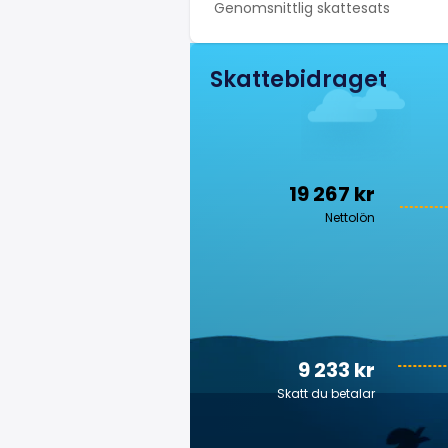
Genomsnittlig skattesats
Skattebidraget
19 267 kr
Nettolön
9 233 kr
Skatt du betalar