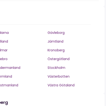
larna
Gävleborg
lland
Jämtland
lmar
Kronoberg
ebro
Östergötland
ödermanland
Stockholm
ärmland
Västerbotten
ästmanland
Västra Götaland
berg