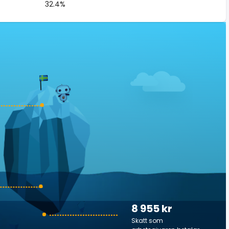
32.4%
8 955 kr
Skatt som