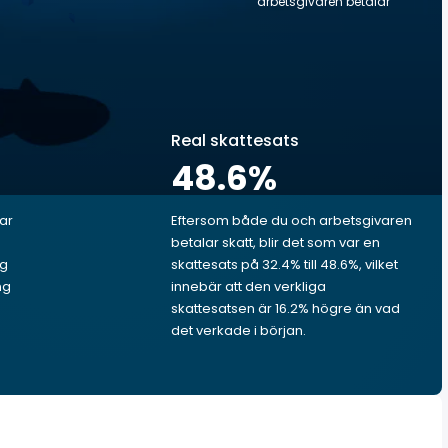
arbetsgivaren betalar
Real skattesats
48.6
%
lar
Eftersom både du och arbetsgivaren
betalar skatt, blir det som var en
ig
skattesats på 32.4% till 48.6%, vilket
ng
innebär att den verkliga
skattesatsen är 16.2% högre än vad
det verkade i början.