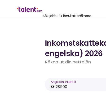
Sök jobb
Sök lön
Skatteräknare
Inkomstskattekal
engelska) 2026
Räkna ut din nettolön
Ange din inkomst