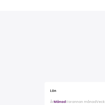
Lön
År
Månad
Varannan månad
Veck