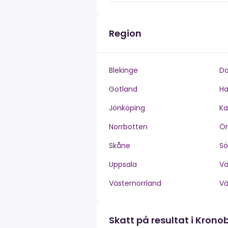
Region
Blekinge
Da
Gotland
Ha
Jönköping
Ka
Norrbotten
Ör
Skåne
S
Uppsala
V
Västernorrland
V
Skatt på resultat i Krono