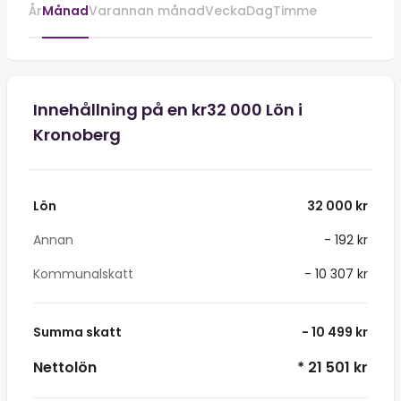
År
Månad
Varannan månad
Vecka
Dag
Timme
Innehållning på en kr32 000 Lön i
Kronoberg
Lön
32 000 kr
Annan
- 192 kr
Kommunalskatt
- 10 307 kr
Summa skatt
- 10 499 kr
Nettolön
* 21 501 kr