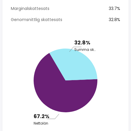
Marginalskattesats
33.7%
Genomsnittlig skattesats
32.8%
32.8%
Summa skatt
67.2%
Nettolön