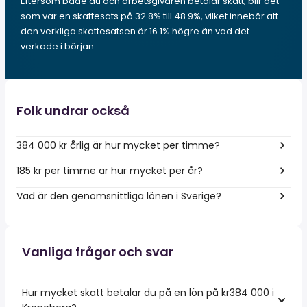
Eftersom både du och arbetsgivaren betalar skatt, blir det
som var en skattesats på 32.8% till 48.9%, vilket innebär att
den verkliga skattesatsen är 16.1% högre än vad det
verkade i början.
Folk undrar också
384 000 kr årlig är hur mycket per timme?
185 kr per timme är hur mycket per år?
Vad är den genomsnittliga lönen i Sverige?
Vanliga frågor och svar
Hur mycket skatt betalar du på en lön på kr384 000 i