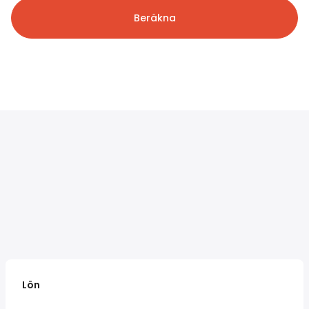
Beräkna
Lön