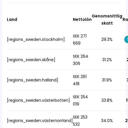
Genomsnittlig
Land
Nettolön
Ra
skatt
SEK 271
[regions_sweden.stockholm]
29.3%
669
SEK 264
[regions_sweden.skåne]
31.2%
306
SEK 261
[regions_sweden.halland]
31.9%
418
SEK 254
[regions_sweden.västerbotten]
33.8%
1
019
SEK 253
[regions_sweden.västernorrland]
34.0%
2
532