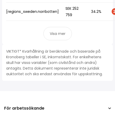
SEK 252
[regions_sweden.norrbotten]
34.2%
2
759
Visa mer
VIKTIGT* Kvarhållning är beräknade och baserade på
Kronoberg tabeller i SE, inkomstskatt. For enkelhetens
skull har vissa variabler (som civilstånd och andra)
antagits. Detta dokument representerar inte juridisk
auktoritet och ska endast användas för uppskattning.
För arbetssökande