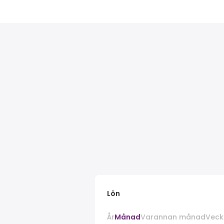
Lön
År
Månad
Varannan månad
Veck