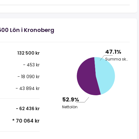
500 Lön i Kronoberg
47.1%
132 500 kr
Summa skatt
- 453 kr
- 18 090 kr
- 43 894 kr
52.9%
Nettolön
- 62 436 kr
* 70 064 kr