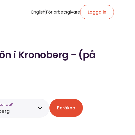
English
För arbetsgivare
Logga in
lön i Kronoberg - (på
tar du?
Beräkna
berg