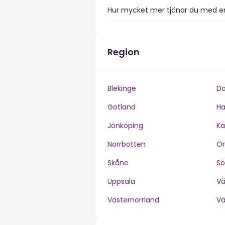
Hur mycket mer tjänar du med en 
Region
Blekinge
Da
Gotland
Ha
Jönköping
Ka
Norrbotten
Ör
Skåne
S
Uppsala
V
Västernorrland
V