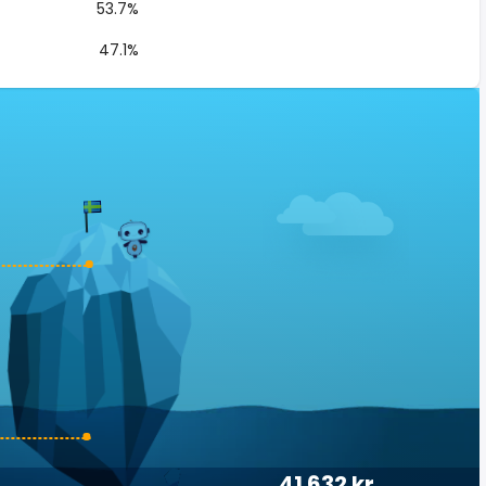
53.7%
47.1%
41 632 kr