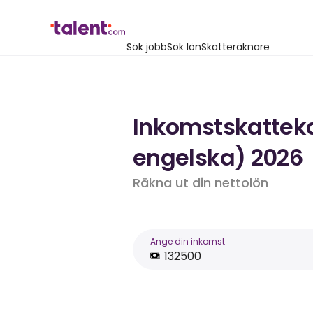
Sök jobb
Sök lön
Skatteräknare
Inkomstskattekal
engelska) 2026
Räkna ut din nettolön
Ange din inkomst