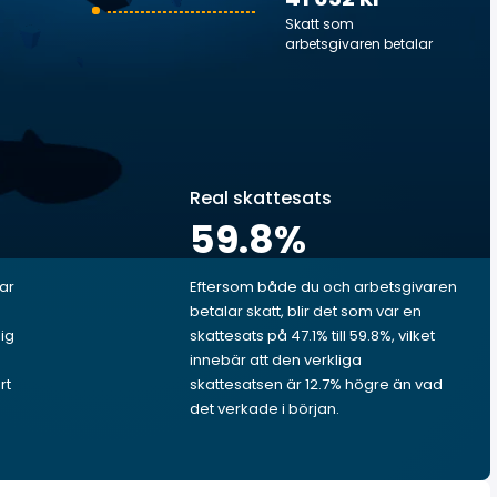
Skatt som
arbetsgivaren betalar
Real skattesats
59.8
%
lar
Eftersom både du och arbetsgivaren
betalar skatt, blir det som var en
dig
skattesats på 47.1% till 59.8%, vilket
innebär att den verkliga
rt
skattesatsen är 12.7% högre än vad
det verkade i början.