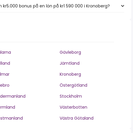
kr5.000 bonus på en lön på kr1 590 000 i Kronoberg?
larna
Gävleborg
lland
Jämtland
lmar
Kronoberg
ebro
Östergötland
ödermanland
Stockholm
ärmland
Västerbotten
ästmanland
Västra Götaland