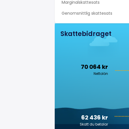
Marginalskattesats
Genomsnittlig skattesats
Skattebidraget
70 064 kr
Nettolön
62 436 kr
Skatt du betalar