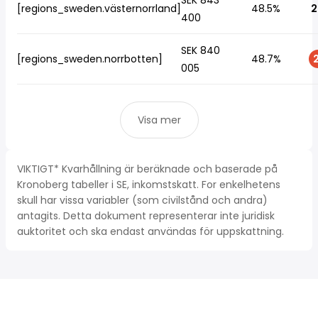
SEK 843
[regions_sweden.västernorrland]
48.5%
2
400
SEK 840
[regions_sweden.norrbotten]
48.7%
2
005
Visa mer
VIKTIGT* Kvarhållning är beräknade och baserade på
Kronoberg tabeller i SE, inkomstskatt. For enkelhetens
skull har vissa variabler (som civilstånd och andra)
antagits. Detta dokument representerar inte juridisk
auktoritet och ska endast användas för uppskattning.