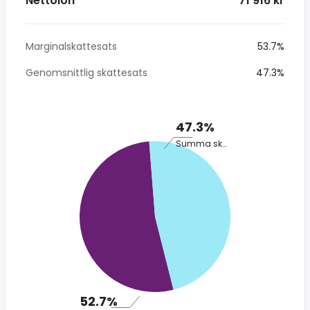
Nettolön
* 71 916 kr
Marginalskattesats
53.7%
Genomsnittlig skattesats
47.3%
47.3%
Summa skatt
52.7%