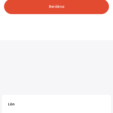
Beräkna
Lön