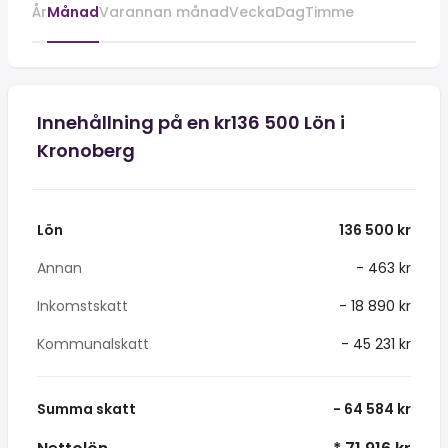
År
Månad
Varannan månad
Vecka
Dag
Timme
Innehållning på en kr136 500 Lön i
Kronoberg
Lön
136 500 kr
Annan
- 463 kr
Inkomstskatt
- 18 890 kr
Kommunalskatt
- 45 231 kr
Summa skatt
- 64 584 kr