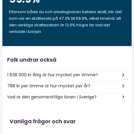
Eftersom både du och arbetsgivaren betalar skatt, blir det
som var en skattesats på 47.3% till 59.9%, vilket innebär att
den verkliga skattesatsen är 12.6% högre än vad det
verkade i början.
Folk undrar också
1 638 000 kr årlig är hur mycket per timme?
788 kr per timme är hur mycket per år?
Vad är den genomsnittliga lönen i Sverige?
Vanliga frågor och svar