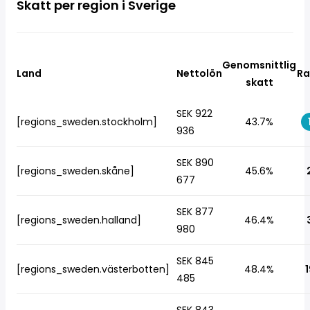
Skatt per region i Sverige
Genomsnittlig
Land
Nettolön
Ra
skatt
SEK 922
[regions_sweden.stockholm]
43.7%
936
SEK 890
[regions_sweden.skåne]
45.6%
677
SEK 877
[regions_sweden.halland]
46.4%
980
SEK 845
[regions_sweden.västerbotten]
48.4%
1
485