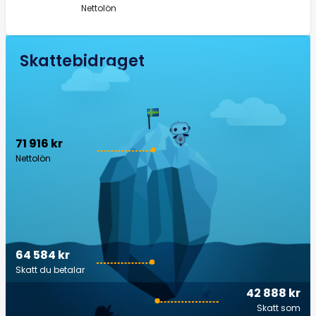
Nettolön
Skattebidraget
71 916 kr
Nettolön
64 584 kr
Skatt du betalar
42 888 kr
Skatt som