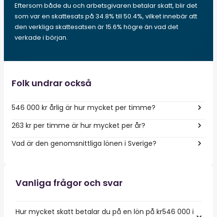
Eftersom både du och arbetsgivaren betalar skatt, blir det
som var en skattesats på 34.8% till 50.4%, vilket innebär att
den verkliga skattesatsen är 15.6% högre än vad det
verkade i början.
Folk undrar också
546 000 kr årlig är hur mycket per timme?
263 kr per timme är hur mycket per år?
Vad är den genomsnittliga lönen i Sverige?
Vanliga frågor och svar
Hur mycket skatt betalar du på en lön på kr546 000 i