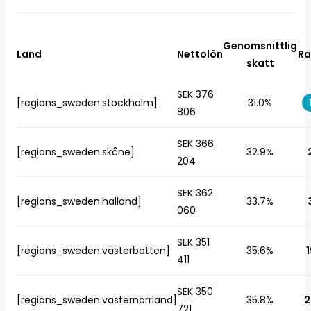
Genomsnittlig
Land
Nettolön
Ra
skatt
SEK 376
[regions_sweden.stockholm]
31.0%
806
SEK 366
[regions_sweden.skåne]
32.9%
204
SEK 362
[regions_sweden.halland]
33.7%
060
SEK 351
[regions_sweden.västerbotten]
35.6%
1
411
SEK 350
[regions_sweden.västernorrland]
35.8%
2
721