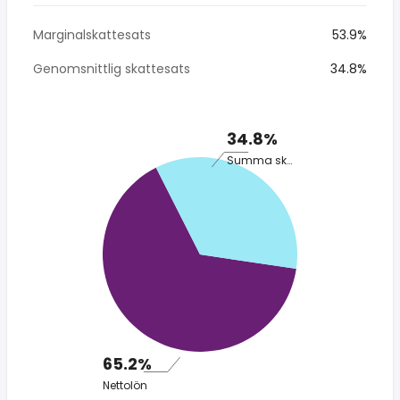
Marginalskattesats
53.9%
Genomsnittlig skattesats
34.8%
34.8%
Summa skatt
65.2%
Nettolön