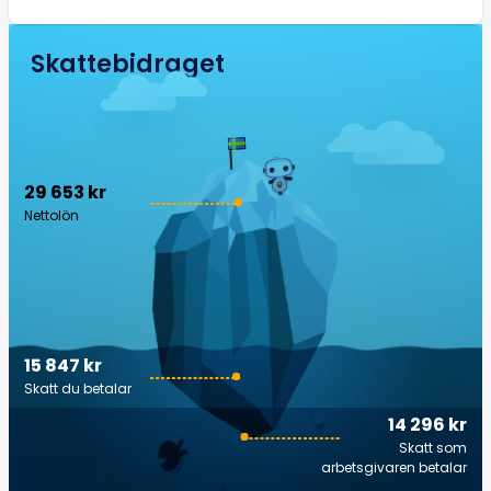
Skattebidraget
29 653 kr
Nettolön
15 847 kr
Skatt du betalar
14 296 kr
Skatt som
arbetsgivaren betalar