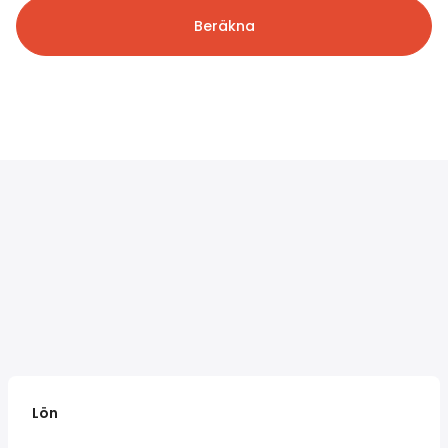
Beräkna
Lön