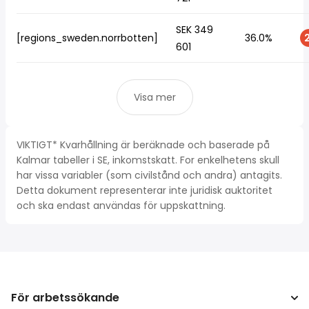
SEK 349
[regions_sweden.norrbotten]
36.0%
2
601
Visa mer
VIKTIGT* Kvarhållning är beräknade och baserade på
Kalmar tabeller i SE, inkomstskatt. For enkelhetens skull
har vissa variabler (som civilstånd och andra) antagits.
Detta dokument representerar inte juridisk auktoritet
och ska endast användas för uppskattning.
För arbetssökande