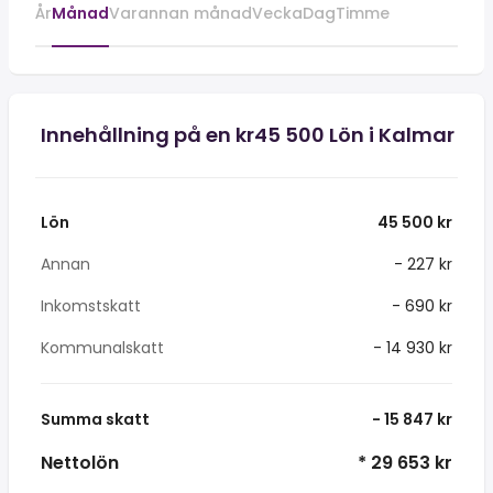
År
Månad
Varannan månad
Vecka
Dag
Timme
Innehållning på en kr45 500 Lön i Kalmar
Lön
45 500 kr
Annan
- 227 kr
Inkomstskatt
- 690 kr
Kommunalskatt
- 14 930 kr
Summa skatt
- 15 847 kr
Nettolön
* 29 653 kr