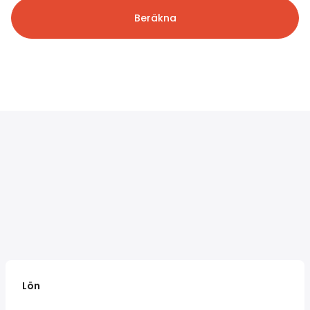
Beräkna
Lön