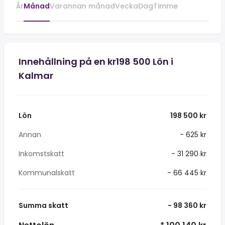
År
Månad
Varannan månad
Vecka
Dag
Timme
Innehållning på en kr198 500 Lön i
Kalmar
Lön
198 500 kr
Annan
- 625 kr
Inkomstskatt
- 31 290 kr
Kommunalskatt
- 66 445 kr
Summa skatt
- 98 360 kr