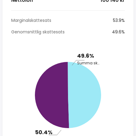
Nettolön
* 100 140 kr
Marginalskattesats
53.9%
Genomsnittlig skattesats
49.6%
49.6%
Summa skatt
50.4%