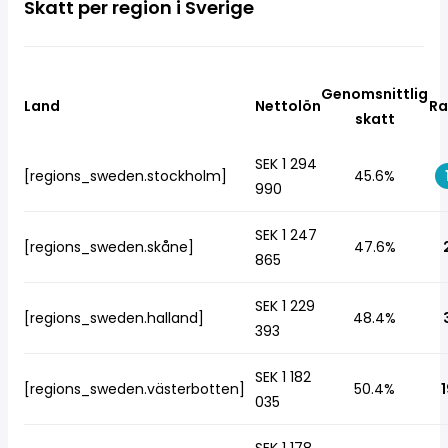
Skatt per region i Sverige
Genomsnittlig
Land
Nettolön
Ra
skatt
SEK 1 294
[regions_sweden.stockholm]
45.6%
990
SEK 1 247
[regions_sweden.skåne]
47.6%
865
SEK 1 229
[regions_sweden.halland]
48.4%
393
SEK 1 182
[regions_sweden.västerbotten]
50.4%
1
035