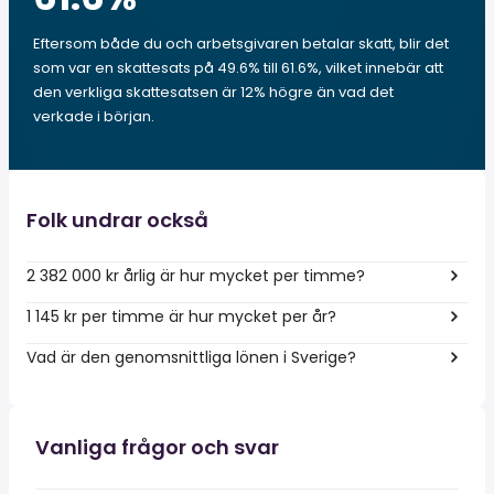
Eftersom både du och arbetsgivaren betalar skatt, blir det
som var en skattesats på 49.6% till 61.6%, vilket innebär att
den verkliga skattesatsen är 12% högre än vad det
verkade i början.
Folk undrar också
2 382 000 kr årlig är hur mycket per timme?
1 145 kr per timme är hur mycket per år?
Vad är den genomsnittliga lönen i Sverige?
Vanliga frågor och svar