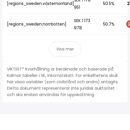
SEK 1 178
[regions_sweden.västernorrland]
50.5%
2
951
SEK 1 173
[regions_sweden.norrbotten]
50.7%
2
978
Visa mer
VIKTIGT* Kvarhållning är beräknade och baserade på
Kalmar tabeller i SE, inkomstskatt. For enkelhetens skull
har vissa variabler (som civilstånd och andra) antagits.
Detta dokument representerar inte juridisk auktoritet
och ska endast användas för uppskattning.