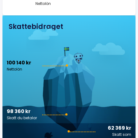
Nettolön
Skattebidraget
100 140 kr
Nettolön
98 360 kr
Skatt du betalar
62 369 kr
Skatt som