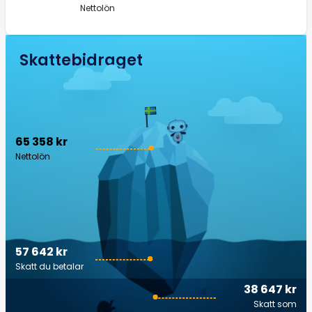
Nettolön
Skattebidraget
65 358 kr
Nettolön
57 642 kr
Skatt du betalar
38 647 kr
Skatt som