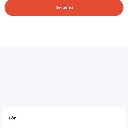
Beräkna
Lön