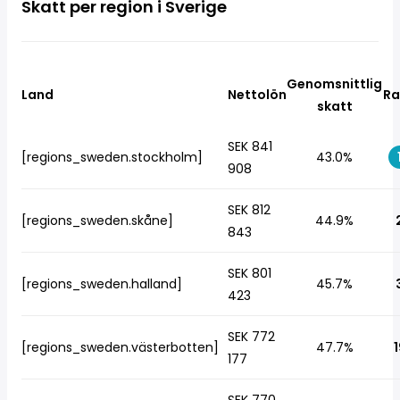
Skatt per region i Sverige
Genomsnittlig
Land
Nettolön
Ra
skatt
SEK 841
[regions_sweden.stockholm]
43.0%
908
SEK 812
[regions_sweden.skåne]
44.9%
843
SEK 801
[regions_sweden.halland]
45.7%
423
SEK 772
[regions_sweden.västerbotten]
47.7%
1
177