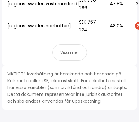
SEK 770
[regions_sweden.västernorrland]
47.8%
2
286
SEK 767
[regions_sweden.norrbotten]
48.0%
2
224
Visa mer
VIKTIGT* Kvarhållning är beräknade och baserade på
Kalmar tabeller i SE, inkomstskatt. For enkelhetens skull
har vissa variabler (som civilstånd och andra) antagits.
Detta dokument representerar inte juridisk auktoritet
och ska endast användas för uppskattning.