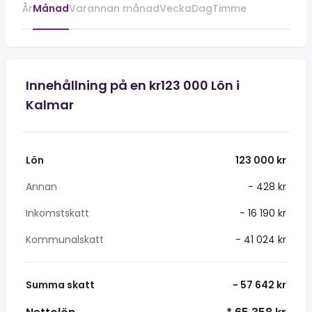
År
Månad
Varannan månad
Vecka
Dag
Timme
Innehållning på en kr123 000 Lön i
Kalmar
Lön
123 000 kr
Annan
- 428 kr
Inkomstskatt
- 16 190 kr
Kommunalskatt
- 41 024 kr
Summa skatt
- 57 642 kr