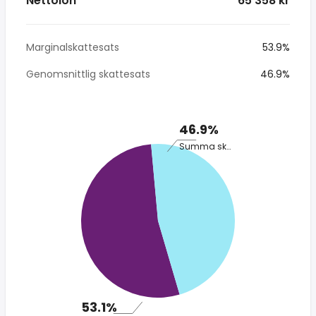
Nettolön
* 65 358 kr
Marginalskattesats
53.9%
Genomsnittlig skattesats
46.9%
46.9%
Summa skatt
53.1%