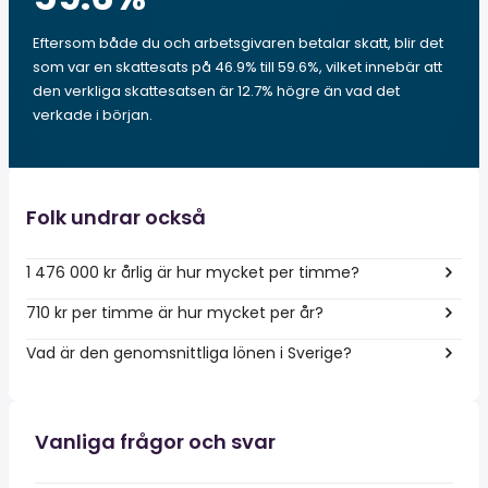
Eftersom både du och arbetsgivaren betalar skatt, blir det
som var en skattesats på 46.9% till 59.6%, vilket innebär att
den verkliga skattesatsen är 12.7% högre än vad det
verkade i början.
Folk undrar också
1 476 000 kr årlig är hur mycket per timme?
710 kr per timme är hur mycket per år?
Vad är den genomsnittliga lönen i Sverige?
Vanliga frågor och svar