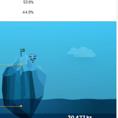
53.9%
44.9%
30 477 kr