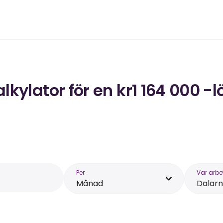
kylator för en kr1 164 000 -l
Per
Var arbe
Månad
Dalar