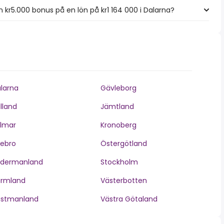
kr5.000 bonus på en lön på kr1 164 000 i Dalarna?
larna
Gävleborg
lland
Jämtland
lmar
Kronoberg
ebro
Östergötland
ödermanland
Stockholm
ärmland
Västerbotten
ästmanland
Västra Götaland