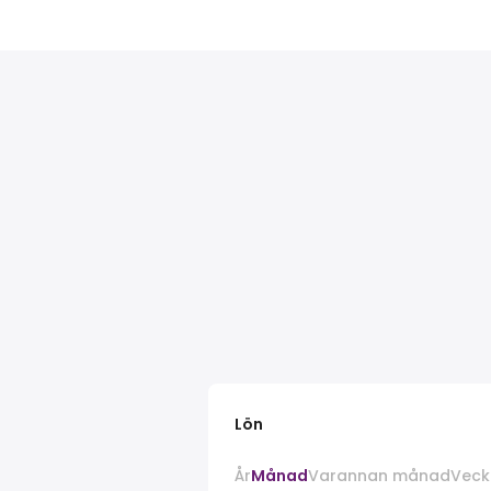
Lön
År
Månad
Varannan månad
Veck