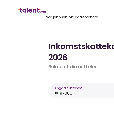
Sök jobb
Sök lön
Skatteräknare
Inkomstskattekal
2026
Räkna ut din nettolön
Ange din inkomst