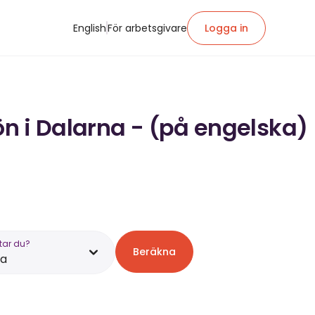
English
För arbetsgivare
Logga in
ön i Dalarna - (på engelska)
tar du?
Beräkna
na