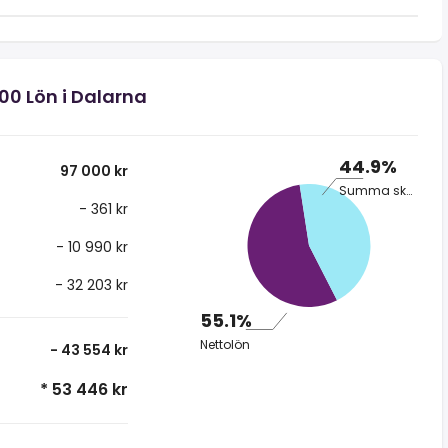
00 Lön i Dalarna
44.9%
97 000 kr
Summa skatt
- 361 kr
- 10 990 kr
- 32 203 kr
55.1%
Nettolön
- 43 554 kr
* 53 446 kr