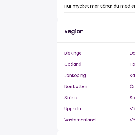
Hur mycket mer tjänar du med en 
Region
Blekinge
Da
Gotland
Ha
Jönköping
Ka
Norrbotten
Ör
Skåne
S
Uppsala
V
Västernorrland
V