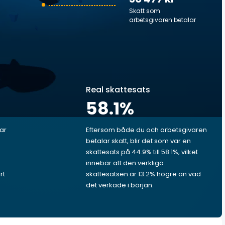
Skatt som
arbetsgivaren betalar
Real skattesats
58.1
%
lar
Eftersom både du och arbetsgivaren
betalar skatt, blir det som var en
skattesats på 44.9% till 58.1%, vilket
innebär att den verkliga
rt
skattesatsen är 13.2% högre än vad
det verkade i början.