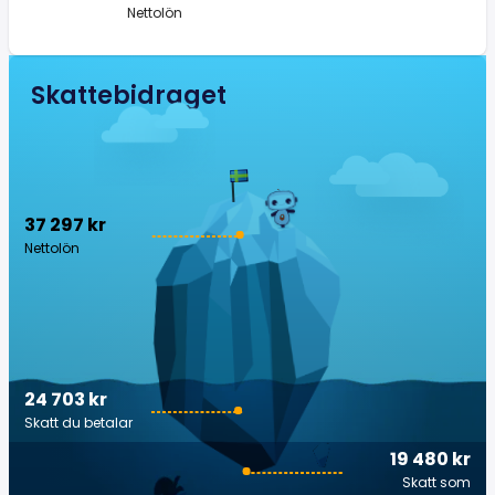
Nettolön
Skattebidraget
37 297 kr
Nettolön
24 703 kr
Skatt du betalar
19 480 kr
Skatt som