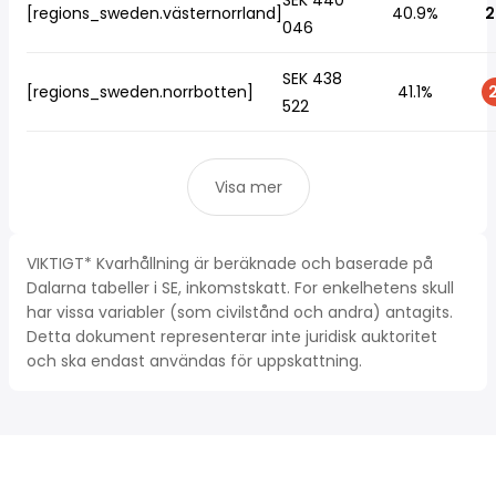
SEK 440
[regions_sweden.västernorrland]
40.9%
2
046
SEK 438
[regions_sweden.norrbotten]
41.1%
2
522
Visa mer
VIKTIGT* Kvarhållning är beräknade och baserade på
Dalarna tabeller i SE, inkomstskatt. For enkelhetens skull
har vissa variabler (som civilstånd och andra) antagits.
Detta dokument representerar inte juridisk auktoritet
och ska endast användas för uppskattning.