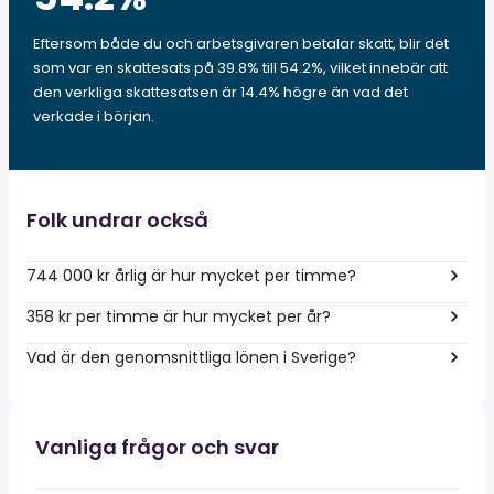
Eftersom både du och arbetsgivaren betalar skatt, blir det
som var en skattesats på 39.8% till 54.2%, vilket innebär att
den verkliga skattesatsen är 14.4% högre än vad det
verkade i början.
Folk undrar också
744 000 kr årlig är hur mycket per timme?
358 kr per timme är hur mycket per år?
Vad är den genomsnittliga lönen i Sverige?
Vanliga frågor och svar