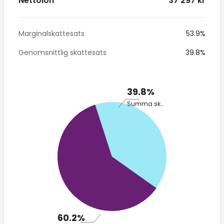
Nettolön
* 37 297 kr
Marginalskattesats
53.9%
Genomsnittlig skattesats
39.8%
39.8%
Summa skatt
60.2%