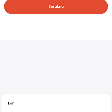
Beräkna
Lön