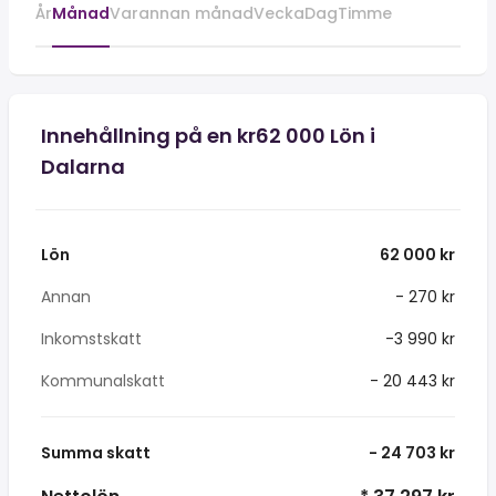
År
Månad
Varannan månad
Vecka
Dag
Timme
Innehållning på en kr62 000 Lön i
Dalarna
Lön
62 000 kr
Annan
- 270 kr
Inkomstskatt
-3 990 kr
Kommunalskatt
- 20 443 kr
Summa skatt
- 24 703 kr