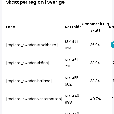
Skatt per region i Sverige
Genomsnittlig
Land
Nettolön
Ra
skatt
SEK 475
[regions_sweden.stockholm]
36.0%
824
SEK 461
[regions_sweden.skåne]
38.0%
291
SEK 455
[regions_sweden.halland]
38.8%
602
SEK 440
[regions_sweden.västerbotten]
40.7%
1
998