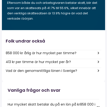
Eftersom både du och arbetsgivaren betalar skatt, blir det
som var en skattesats på 41.7% till 55.6%, vilket innebär att
den verkliga skattesatsen är 13.9% högre än vad det
verkade i början.
Folk undrar också
858 000 kr årlig är hur mycket per timme?
413 kr per timme är hur mycket per år?
Vad är den genomsnittliga lönen i Sverige?
Vanliga frågor och svar
Hur mycket skatt betalar du på en lön på kr858 000 i