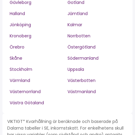
Gävleborg
Gotland
Halland
Jämtland
Jönköping
Kalmar
Kronoberg
Norrbotten
Örebro
Östergötland
Skåne
Södermanland
Stockholm
Uppsala
Värmland
Västerbotten
Västernorrland
Västmanland
Västra Götaland
VIKTIGT* Kvarhållning är beräknade och baserade på
Dalarna tabeller i SE, inkomstskatt. For enkelhetens skull
har vissa variabler (som civilstånd och andra) antagits.