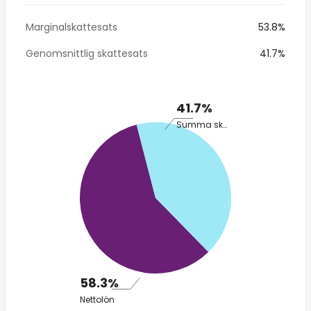
Marginalskattesats
53.8%
Genomsnittlig skattesats
41.7%
41.7%
Summa skatt
58.3%
Nettolön