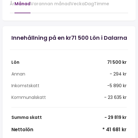
År
Månad
Varannan månad
Vecka
Dag
Timme
Innehållning på en kr71 500 Lön i Dalarna
Lön
71 500 kr
Annan
- 294 kr
Inkomstskatt
-5 890 kr
Kommunalskatt
- 23 635 kr
Summa skatt
- 29 819 kr
Nettolön
* 41 681 kr