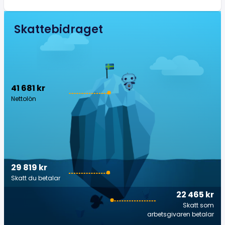
Skattebidraget
41 681 kr
Nettolön
29 819 kr
Skatt du betalar
22 465 kr
Skatt som
arbetsgivaren betalar