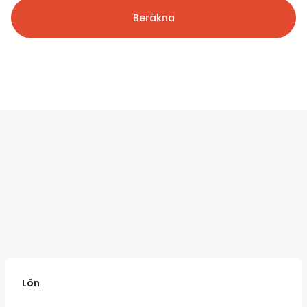
Beräkna
Lön