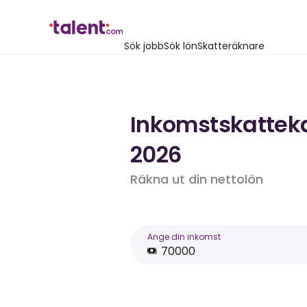
Sök jobb
Sök lön
Skatteräknare
Inkomstskattekal
2026
Räkna ut din nettolön
Ange din inkomst