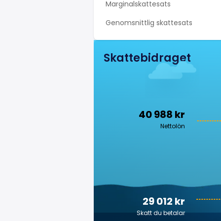
Marginalskattesats
Genomsnittlig skattesats
Skattebidraget
40 988 kr
Nettolön
29 012 kr
Skatt du betalar