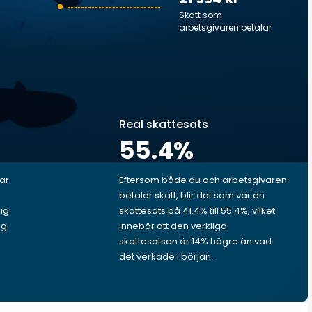
Skatt som
arbetsgivaren betalar
Real skattesats
55.4
%
lar
Eftersom både du och arbetsgivaren
betalar skatt, blir det som var en
dig
skattesats på 41.4% till 55.4%, vilket
ng
innebär att den verkliga
skattesatsen är 14% högre än vad
det verkade i början.