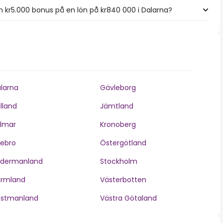
 kr5.000 bonus på en lön på kr840 000 i Dalarna?
larna
Gävleborg
lland
Jämtland
lmar
Kronoberg
ebro
Östergötland
ödermanland
Stockholm
ärmland
Västerbotten
ästmanland
Västra Götaland