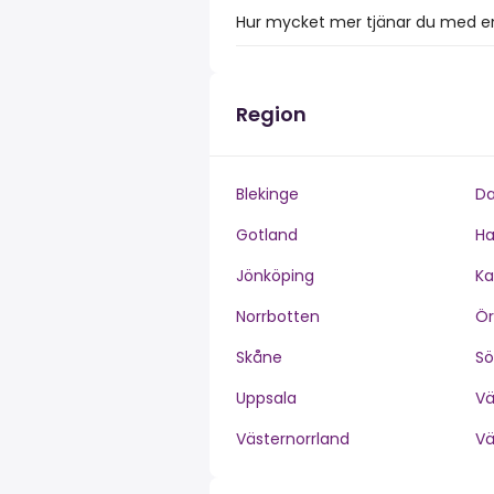
Hur mycket mer tjänar du med en
Region
Blekinge
Da
Gotland
Ha
Jönköping
Ka
Norrbotten
Ör
Skåne
S
Uppsala
V
Västernorrland
V