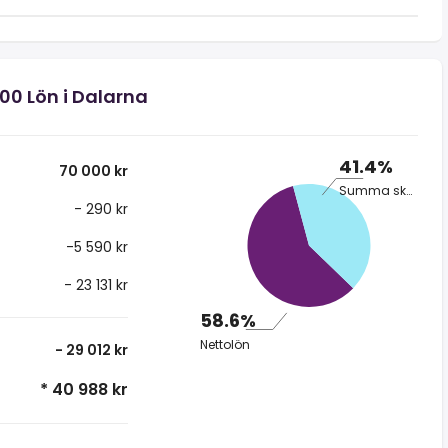
00 Lön i Dalarna
41.4%
70 000 kr
Summa skatt
- 290 kr
-5 590 kr
- 23 131 kr
58.6%
Nettolön
- 29 012 kr
* 40 988 kr