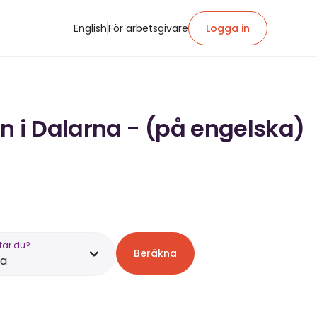
English
För arbetsgivare
Logga in
n i Dalarna - (på engelska)
tar du?
Beräkna
na