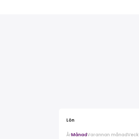
Lön
År
Månad
Varannan månad
Veck