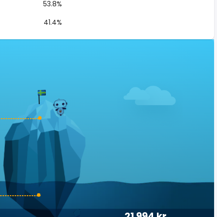
53.8%
41.4%
21 994 kr