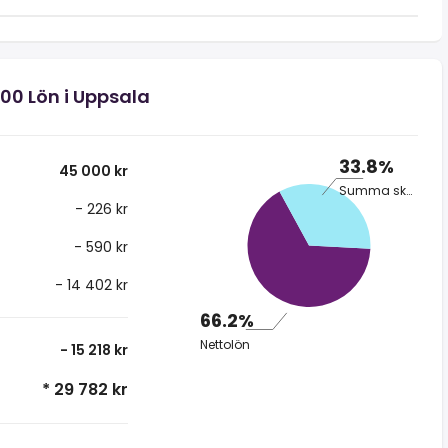
000 Lön i Uppsala
33.8%
45 000 kr
Summa skatt
- 226 kr
- 590 kr
- 14 402 kr
66.2%
Nettolön
- 15 218 kr
* 29 782 kr