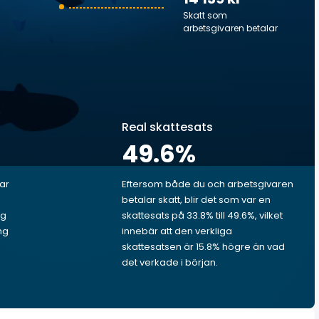
Skatt som
arbetsgivaren betalar
Real skattesats
49.6
%
lar
Eftersom både du och arbetsgivaren
betalar skatt, blir det som var en
ig
skattesats på 33.8% till 49.6%, vilket
ng
innebär att den verkliga
skattesatsen är 15.8% högre än vad
det verkade i början.