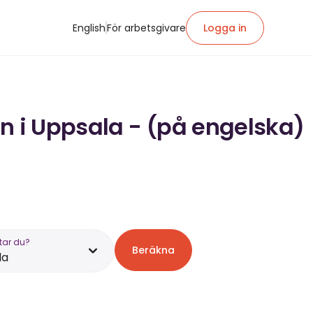
English
För arbetsgivare
Logga in
ön i Uppsala - (på engelska)
tar du?
Beräkna
la