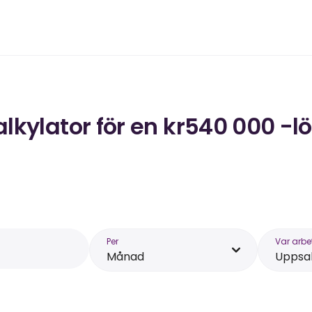
kylator för en kr540 000 -l
Per
Var arbe
Månad
Uppsa