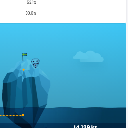
53.1%
33.8%
14 139 kr