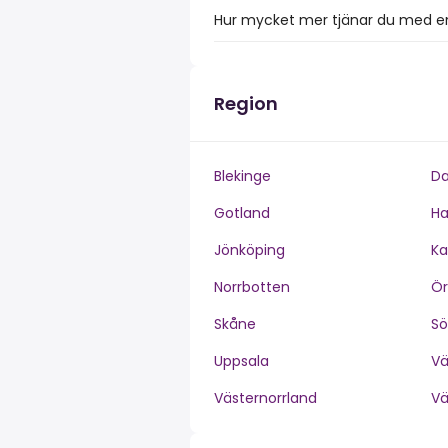
Hur mycket mer tjänar du med en
Region
Blekinge
Da
Gotland
Ha
Jönköping
Ka
Norrbotten
Ör
Skåne
S
Uppsala
V
Västernorrland
V