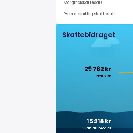
Marginalskattesats
Genomsnittlig skattesats
Skattebidraget
29 782 kr
Nettolön
15 218 kr
Skatt du betalar