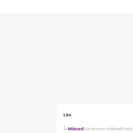
Lön
År
Månad
Varannan månad
Veck