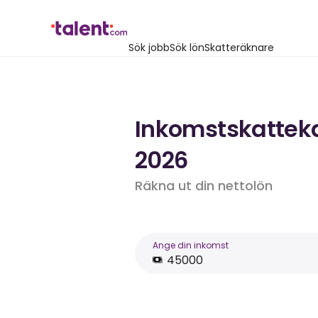
Sök jobb
Sök lön
Skatteräknare
Inkomstskattekal
2026
Räkna ut din nettolön
Ange din inkomst