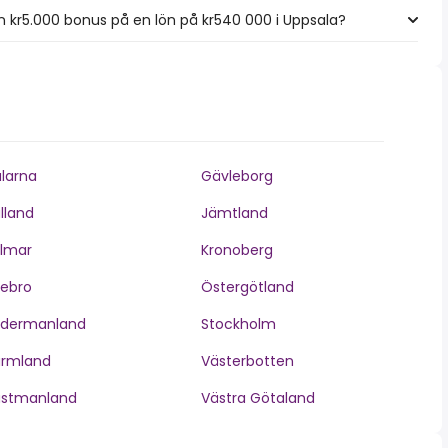
 kr5.000 bonus på en lön på kr540 000 i Uppsala?
larna
Gävleborg
lland
Jämtland
lmar
Kronoberg
ebro
Östergötland
ödermanland
Stockholm
ärmland
Västerbotten
ästmanland
Västra Götaland