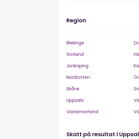
Region
Blekinge
Da
Gotland
Ha
Jönköping
Ka
Norrbotten
Ör
Skåne
S
Uppsala
V
Västernorrland
V
Skatt på resultat i Uppsa