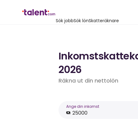
Sök jobb
Sök lön
Skatteräknare
Inkomstskattekal
2026
Räkna ut din nettolön
Ange din inkomst