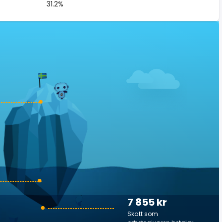
31.2%
7 855 kr
Skatt som