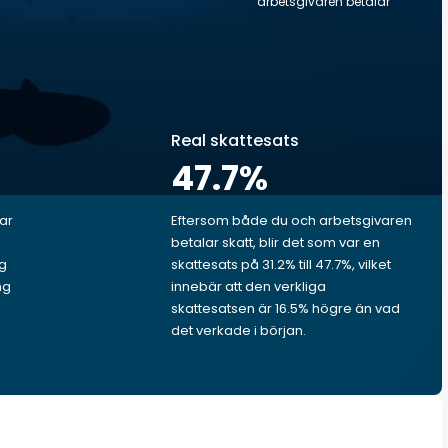
arbetsgivaren betalar
Real skattesats
47.7
%
lar
Eftersom både du och arbetsgivaren
betalar skatt, blir det som var en
ig
skattesats på 31.2% till 47.7%, vilket
ng
innebär att den verkliga
skattesatsen är 16.5% högre än vad
det verkade i början.