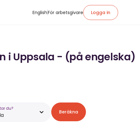
English
För arbetsgivare
Logga in
ön i Uppsala - (på engelska)
tar du?
Beräkna
la