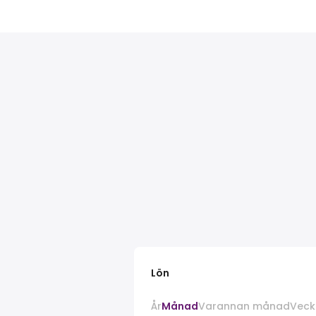
Lön
År
Månad
Varannan månad
Veck