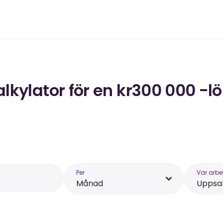
kylator för en kr300 000 -l
Per
Var arbe
Månad
Uppsa