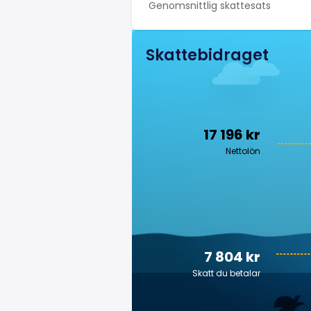
Genomsnittlig skattesats
Skattebidraget
17 196 kr
Nettolön
7 804 kr
Skatt du betalar