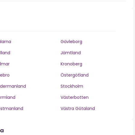
larna
Gävleborg
lland
Jämtland
lmar
Kronoberg
ebro
Östergötland
ödermanland
Stockholm
ärmland
Västerbotten
ästmanland
Västra Götaland
la