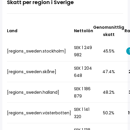
Skatt per region i Sverige
Genomsnittlig
Land
Nettolön
Ra
skatt
SEK 1 249
[regions_sweden.stockholm]
45.5%
982
SEK 1 204
[regions_sweden.skåne]
47.4%
648
SEK 1 186
[regions_sweden.halland]
48.2%
879
SEK 1 141
[regions_sweden.västerbotten]
50.2%
1
320