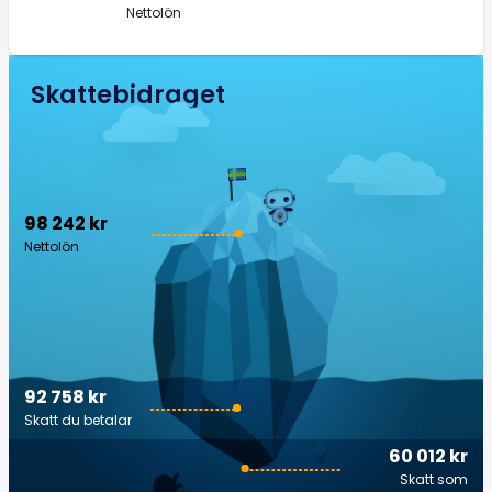
Nettolön
Skattebidraget
98 242 kr
Nettolön
92 758 kr
Skatt du betalar
60 012 kr
Skatt som