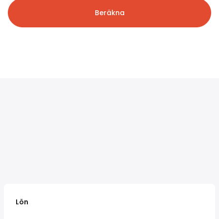
Beräkna
Lön