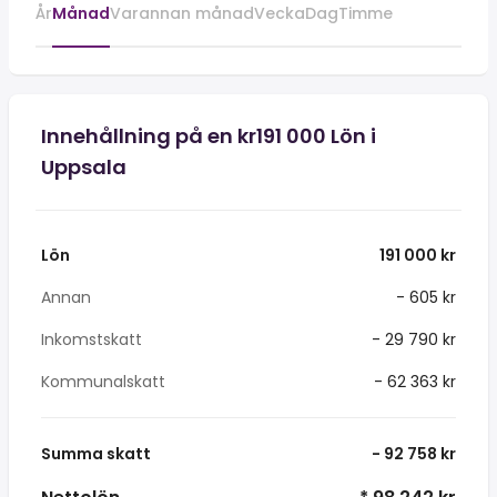
År
Månad
Varannan månad
Vecka
Dag
Timme
Innehållning på en kr191 000 Lön i
Uppsala
Lön
191 000 kr
Annan
- 605 kr
Inkomstskatt
- 29 790 kr
Kommunalskatt
- 62 363 kr
Summa skatt
- 92 758 kr