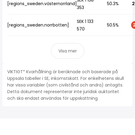
SEK 1 138
[regions_sweden.västernorrland]
50.3%
2
353
SEK 1 133
[regions_sweden.norrbotten]
50.5%
2
570
Visa mer
VIKTIGT* Kvarhållning är beräknade och baserade på
Uppsala tabeller i SE, inkomstskatt. For enkelhetens skull
har vissa variabler (som civilstånd och andra) antagits.
Detta dokument representerar inte juridisk auktoritet
och ska endast användas för uppskattning.