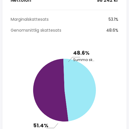
Nettolön
* 98 242 kr
Marginalskattesats
53.1%
Genomsnittlig skattesats
48.6%
48.6%
Summa skatt
51.4%