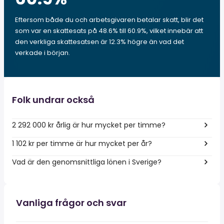
Eftersom både du och arbetsgivaren betalar skatt, blir det
som var en skattesats på 48.6% till 60.9%, vilket innebär att
den verkliga skattesatsen är 12.3% högre än vad det
verkade i början.
Folk undrar också
2 292 000 kr årlig är hur mycket per timme?
1 102 kr per timme är hur mycket per år?
Vad är den genomsnittliga lönen i Sverige?
Vanliga frågor och svar