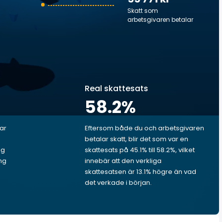
Skatt som
arbetsgivaren betalar
Real skattesats
58.2
%
lar
Eftersom både du och arbetsgivaren
betalar skatt, blir det som var en
ig
skattesats på 45.1% till 58.2%, vilket
ng
innebär att den verkliga
skattesatsen är 13.1% högre än vad
det verkade i början.