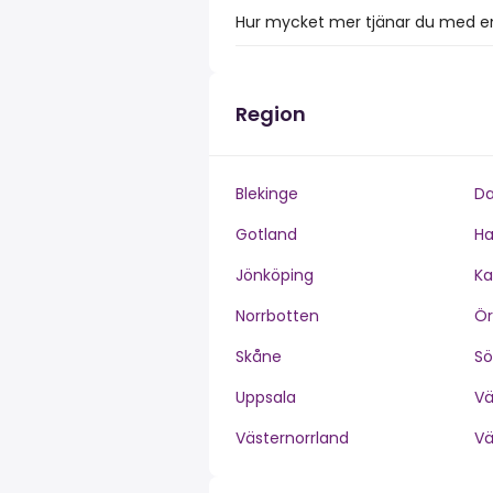
Hur mycket mer tjänar du med en 
Region
Blekinge
Da
Gotland
Ha
Jönköping
Ka
Norrbotten
Ör
Skåne
S
Uppsala
V
Västernorrland
V