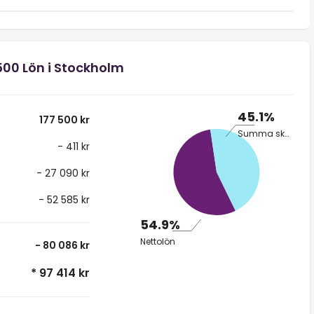
500 Lön i Stockholm
45.1%
177 500 kr
Summa skatt
- 411 kr
- 27 090 kr
- 52 585 kr
54.9%
Nettolön
- 80 086 kr
* 97 414 kr