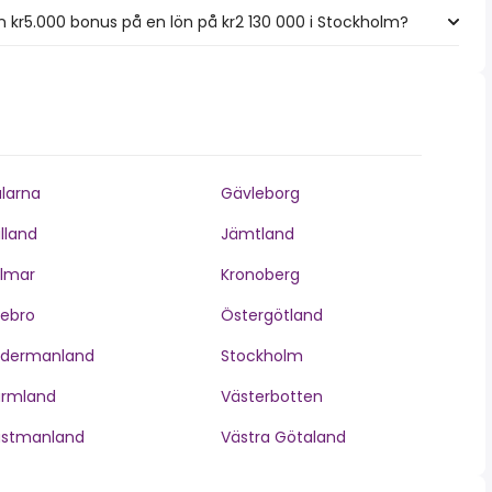
kr5.000 bonus på en lön på kr2 130 000 i Stockholm?
larna
Gävleborg
lland
Jämtland
lmar
Kronoberg
ebro
Östergötland
ödermanland
Stockholm
ärmland
Västerbotten
ästmanland
Västra Götaland