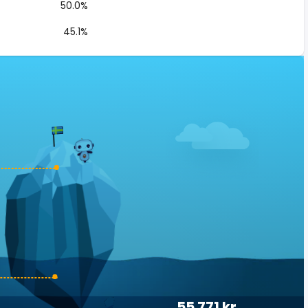
50.0%
45.1%
55 771 kr