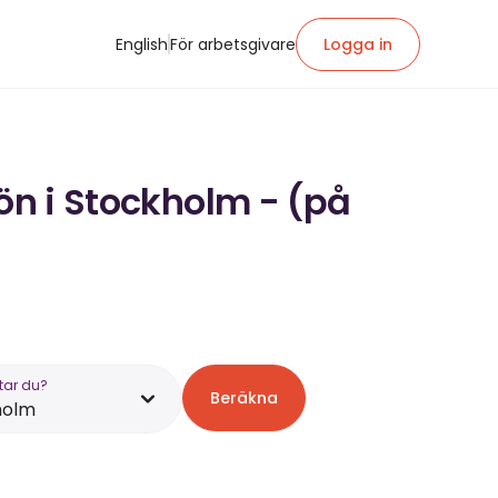
English
För arbetsgivare
Logga in
lön i Stockholm - (på
tar du?
Beräkna
holm