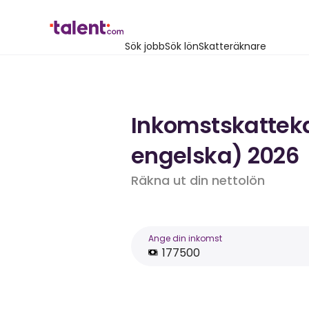
Sök jobb
Sök lön
Skatteräknare
Inkomstskattekal
engelska) 2026
Räkna ut din nettolön
Ange din inkomst