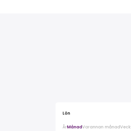
Lön
År
Månad
Varannan månad
Veck