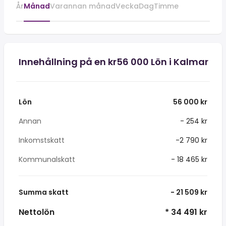
År
Månad
Varannan månad
Vecka
Dag
Timme
Innehållning på en kr56 000 Lön i Kalmar
Lön
56 000 kr
Annan
- 254 kr
Inkomstskatt
-2 790 kr
Kommunalskatt
- 18 465 kr
Summa skatt
- 21 509 kr
Nettolön
* 34 491 kr