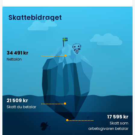
Skattebidraget
34 491 kr
Nettolön
21 509 kr
Skatt du betalar
17 595 kr
Skatt som
arbetsgivaren betalar