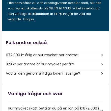
Eftersom både du och arbetsgivaren betalar skatt, blir det
som var en skattesats på 38.4% till 53.1%, vilket innebär att
den verkliga skattesatsen är 14.7% högre än vad det
verkade i början.
Folk undrar också
672 000 kr årlig är hur mycket per timme?
323 kr per timme är hur mycket per år?
Vad är den genomsnittliga lönen i Sverige?
Vanliga frågor och svar
Hur mycket skatt betalar du på en lön på kr672 000 i