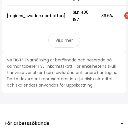
SEK 406
[regions_sweden.norrbotten]
39.6%
2
197
Visa mer
VIKTIGT* Kvarhållning är beräknade och baserade på
Kalmar tabeller i SE, inkomstskatt. For enkelhetens skull
har vissa variabler (som civilstånd och andra) antagits.
Detta dokument representerar inte juridisk auktoritet
och ska endast användas för uppskattning.
För arbetssökande