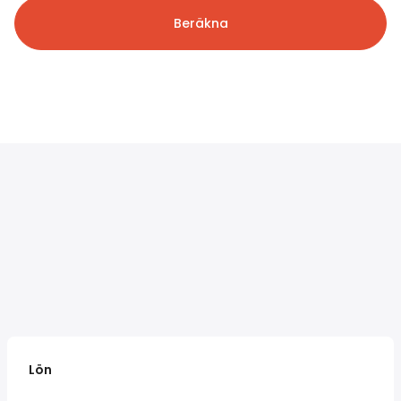
Beräkna
Lön