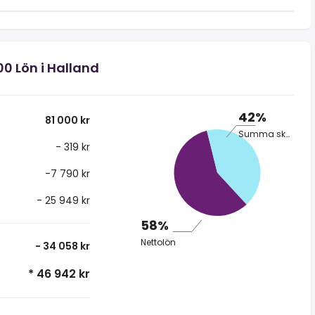
00 Lön i Halland
42%
81 000 kr
Summa skatt
- 319 kr
-7 790 kr
- 25 949 kr
58%
Nettolön
- 34 058 kr
* 46 942 kr