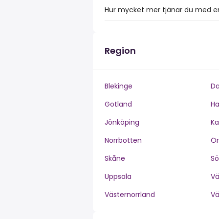
Hur mycket mer tjänar du med en 
Region
Blekinge
Da
Gotland
Ha
Jönköping
Ka
Norrbotten
Ör
Skåne
S
Uppsala
V
Västernorrland
V