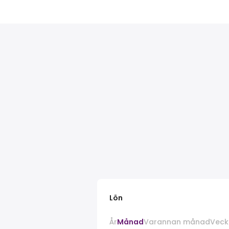
Lön
År
Månad
Varannan månad
Veck