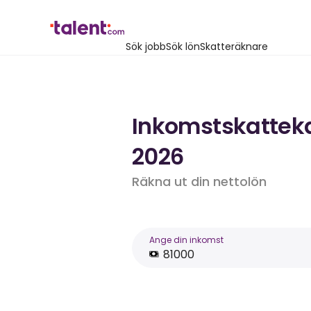
Sök jobb
Sök lön
Skatteräknare
Inkomstskattekal
2026
Räkna ut din nettolön
Ange din inkomst