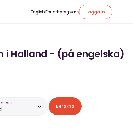
English
För arbetsgivare
Logga in
n i Halland - (på engelska)
tar du?
Beräkna
d