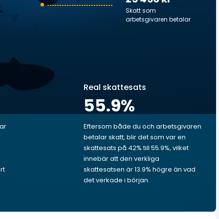
Skatt som
arbetsgivaren betalar
Real skattesats
55.9
%
lar
Eftersom både du och arbetsgivaren
betalar skatt, blir det som var en
skattesats på 42% till 55.9%, vilket
innebär att den verkliga
rt
skattesatsen är 13.9% högre än vad
det verkade i början.