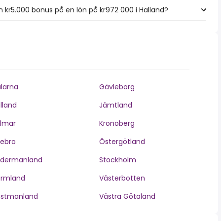
kr5.000 bonus på en lön på kr972 000 i Halland?
larna
Gävleborg
lland
Jämtland
lmar
Kronoberg
ebro
Östergötland
ödermanland
Stockholm
ärmland
Västerbotten
ästmanland
Västra Götaland