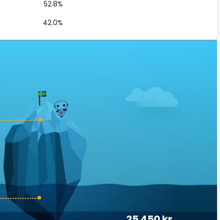
52.8%
42.0%
25 450 kr