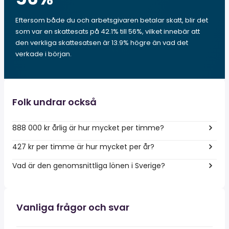
Eftersom både du och arbetsgivaren betalar skatt, blir det
som var en skattesats på 42.1% till 56%, vilket innebär att
den verkliga skattesatsen är 13.9% högre än vad det
verkade i början.
Folk undrar också
888 000 kr årlig är hur mycket per timme?
427 kr per timme är hur mycket per år?
Vad är den genomsnittliga lönen i Sverige?
Vanliga frågor och svar