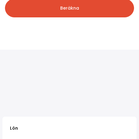
Beräkna
Lön