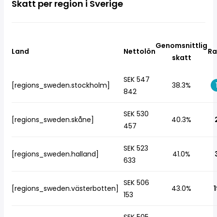
Skatt per region i Sverige
Genomsnittlig
Land
Nettolön
Ra
skatt
SEK 547
[regions_sweden.stockholm]
38.3%
842
SEK 530
[regions_sweden.skåne]
40.3%
457
SEK 523
[regions_sweden.halland]
41.0%
633
SEK 506
[regions_sweden.västerbotten]
43.0%
1
153