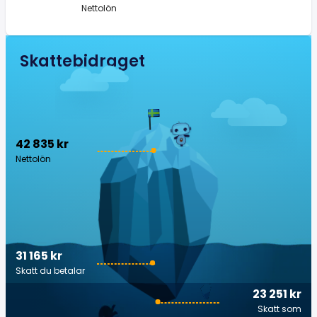
Nettolön
Skattebidraget
42 835 kr
Nettolön
31 165 kr
Skatt du betalar
23 251 kr
Skatt som