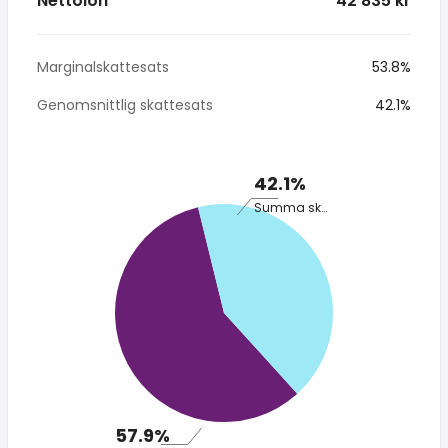
Nettolön
* 42 835 kr
Marginalskattesats
53.8%
Genomsnittlig skattesats
42.1%
42.1%
Summa skatt
57.9%