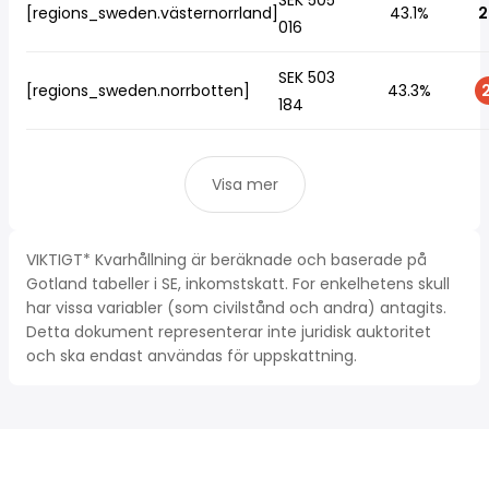
SEK 505
[regions_sweden.västernorrland]
43.1%
2
016
SEK 503
[regions_sweden.norrbotten]
43.3%
2
184
Visa mer
VIKTIGT* Kvarhållning är beräknade och baserade på
Gotland tabeller i SE, inkomstskatt. For enkelhetens skull
har vissa variabler (som civilstånd och andra) antagits.
Detta dokument representerar inte juridisk auktoritet
och ska endast användas för uppskattning.