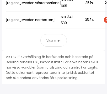
SEK 342
[regions_sweden.västernorrland]
35.1%
2
605
SEK 341
[regions_sweden.norrbotten]
35.3%
2
530
Visa mer
VIKTIGT* Kvarhållning är beräknade och baserade på
Dalarna tabeller i SE, inkomstskatt. For enkelhetens skull
har vissa variabler (som civilstånd och andra) antagits.
Detta dokument representerar inte juridisk auktoritet
och ska endast användas för uppskattning.