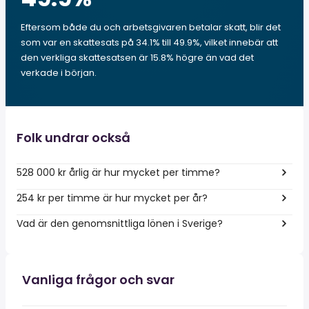
Eftersom både du och arbetsgivaren betalar skatt, blir det
som var en skattesats på 34.1% till 49.9%, vilket innebär att
den verkliga skattesatsen är 15.8% högre än vad det
verkade i början.
Folk undrar också
528 000 kr årlig är hur mycket per timme?
254 kr per timme är hur mycket per år?
Vad är den genomsnittliga lönen i Sverige?
Vanliga frågor och svar