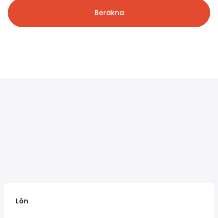
Beräkna
Lön