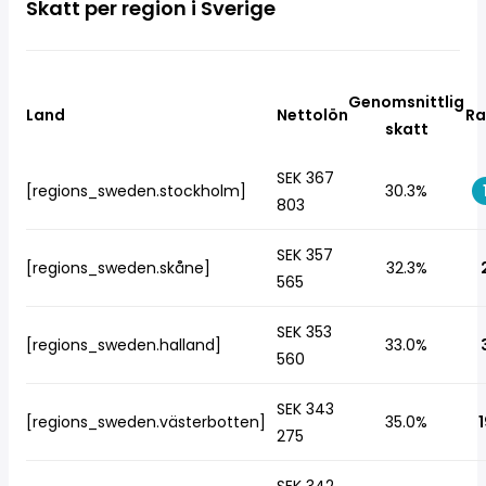
Skatt per region i Sverige
Genomsnittlig
Land
Nettolön
Ra
skatt
SEK 367
[regions_sweden.stockholm]
30.3%
803
SEK 357
[regions_sweden.skåne]
32.3%
565
SEK 353
[regions_sweden.halland]
33.0%
560
SEK 343
[regions_sweden.västerbotten]
35.0%
1
275