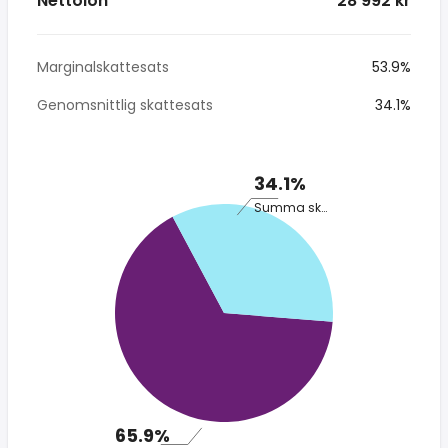
Nettolön
* 28 992 kr
Marginalskattesats
53.9%
Genomsnittlig skattesats
34.1%
34.1%
Summa skatt
65.9%