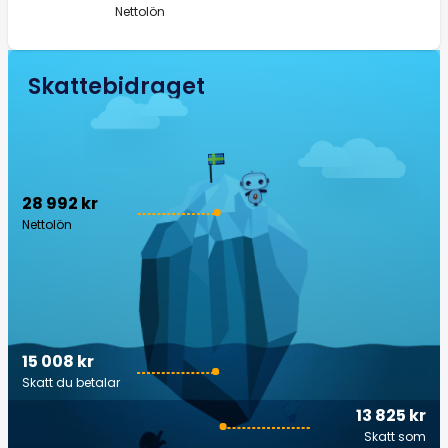
Nettolön
Skattebidraget
28 992 kr
Nettolön
15 008 kr
Skatt du betalar
13 825 kr
Skatt som